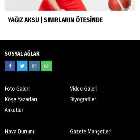
YAĞIZ AKSU | SINIRLARIN ÖTESİNDE
Neşe Ceylan Zengin
Eliminasyon diyetleri ve sporcu rehberi
SOSYAL AĞLAR
Ekrem Memnun
Hedef odaklı
Foto Galeri
Video Galeri
Mert Aydın
Köşe Yazarları
Biyografiler
Abdi İpekçi
Anketler
Tamer Oyguç
Hava Durumu
Gazete Manşetleri
Mutsuz son