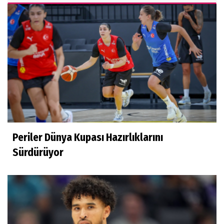
Hüseyin Demir
Amerikan Rüyası: Genç Türklerin NCAA
Rotası Büyüyor
Derya Yannıer
Bilimin ışığında...
Periler Dünya Kupası Hazırlıklarını
Doğan Hakyemez
Sürdürüyor
Çok mutluyum
Ilgım Çetin
Muhteşem veda