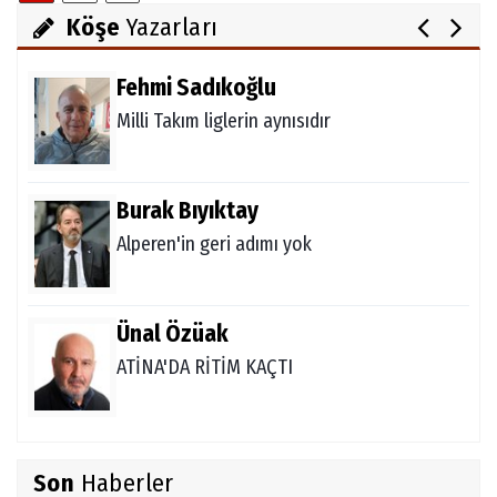
Köşe
Yazarları
Fehmi Sadıkoğlu
Milli Takım liglerin aynısıdır
Burak Bıyıktay
Alperen'in geri adımı yok
Ünal Özüak
ATİNA'DA RİTİM KAÇTI
Burçin Badem
Son
Haberler
DELİKANLI KOÇLAR