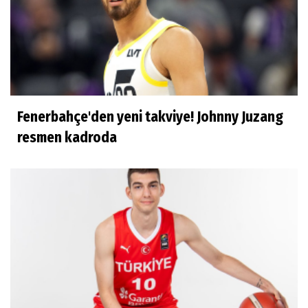
Ece Ergez
TBL'YE YÜKSELEN İKİ BÜYÜK HİKÂYE
Fenerbahçe'den yeni takviye! Johnny Juzang
İhsan Bayülken
resmen kadroda
İyi ki...
Esmeral Tunçluer
Batur Abi anısına...
Murat Yosmaoğlu
Herkesin Batur Abisi