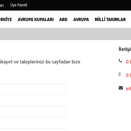
Üye Paneli
arı
ÜRKIYE
AVRUPA KUPALARI
ABD
AVRUPA
MILLI TAKIMLAR
mu
Köşe Yazarları
şetleri
Video Galeri
İletiş
Foto Galeri
r
 şikayet ve taleplerinizi bu sayfadan bize
0 
0 
in