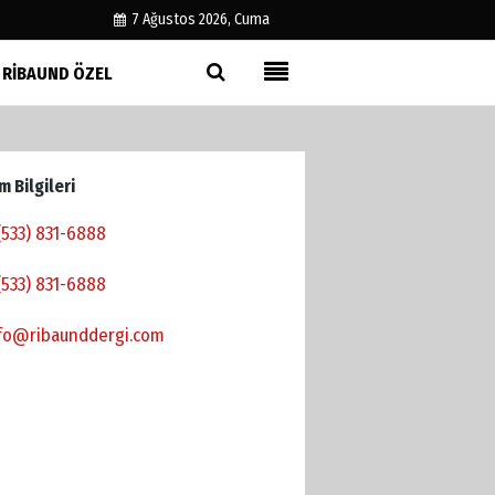
7 Ağustos 2026, Cuma
RIBAUND ÖZEL
Künye
İletişim
im Bilgileri
Çerez Politikası
Gizlilik İlkeleri
(533) 831-6888
(533) 831-6888
fo@ribaunddergi.com