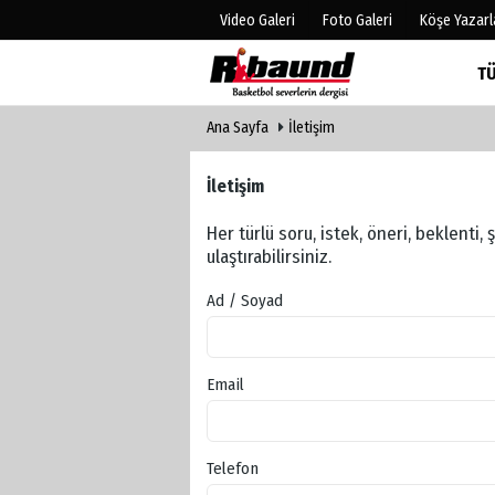
Video Galeri
Foto Galeri
Köşe Yazarl
T
Ana Sayfa
İletişim
Üye Paneli
Hava Duru
Haber Arşivi
Gazete Man
İletişim
Gazete Arşivi
Anketler
Biyografile
Her türlü soru, istek, öneri, beklenti,
ulaştırabilirsiniz.
Ad / Soyad
Email
Telefon