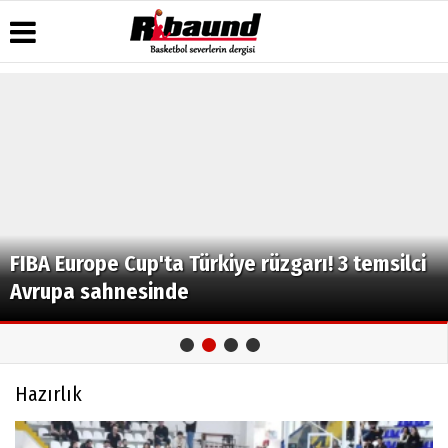
Üye Paneli
Hava
Köşe
Künye
Durumu
Yazarları
Haber
İletişim
Arşivi
Gazete
Video
Çerez
Manşetleri
Galeri
Gazete
Politikası
Arşivi
Anketler
Foto
Gizlilik
Galeri
Biyografiler
İlkeleri
FIBA Europe Cup'ta Türkiye rüzgarı! 3 temsilci
Avrupa sahnesinde
Hazırlık