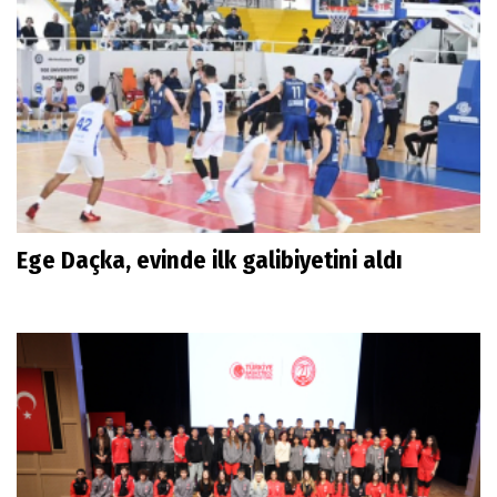
Ege Daçka, evinde ilk galibiyetini aldı