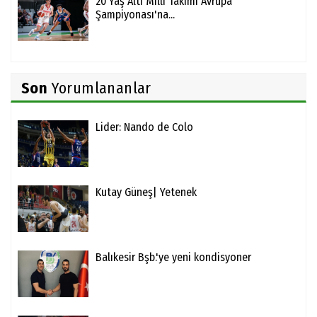
20 Yaş Altı Milli Takımı Avrupa
Şampiyonası'na...
Son
Yorumlananlar
Lider: Nando de Colo
Kutay Güneş| Yetenek
Balıkesir Bşb.'ye yeni kondisyoner