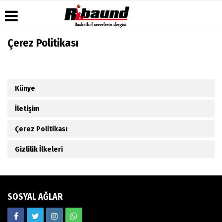
Çerez Politikası
Üye Paneli
Hava
Köşe
Künye
Durumu
Yazarları
Haber
İletişim
Arşivi
Gazete
Video
Künye
Çerez
Manşetleri
Galeri
Gazete
Politikası
Arşivi
Anketler
Foto
İletişim
Gizlilik
Galeri
Biyografiler
İlkeleri
Çerez Politikası
Gizlilik İlkeleri
SOSYAL AĞLAR