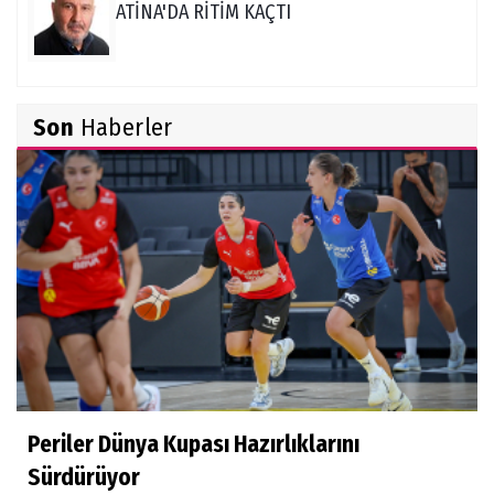
ATİNA'DA RİTİM KAÇTI
Burçin Badem
Son
Haberler
DELİKANLI KOÇLAR
Hüseyin Demir
Amerikan Rüyası: Genç Türklerin NCAA
Rotası Büyüyor
Derya Yannıer
Bilimin ışığında...
Periler Dünya Kupası Hazırlıklarını
Doğan Hakyemez
Sürdürüyor