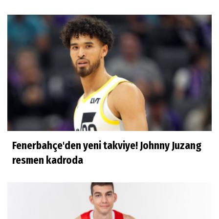
Çok mutluyum
Ilgım Çetin
Muhteşem veda
Ece Ergez
TBL'YE YÜKSELEN İKİ BÜYÜK HİKÂYE
Fenerbahçe'den yeni takviye! Johnny Juzang
İhsan Bayülken
resmen kadroda
İyi ki...
Esmeral Tunçluer