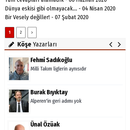
Ataman için imkansız yok
Dünya eskisi gibi olmayacak... - 04 Nisan 2020
Bir Vesely değiller! - 07 Şubat 2020
Melda Yakupoğlu
1
2
Görünmeyen Kahramanlar: Ebeveynler
Köşe
Yazarları
Fehmi Sadıkoğlu
Milli Takım liglerin aynısıdır
Burak Bıyıktay
Alperen'in geri adımı yok
Ünal Özüak