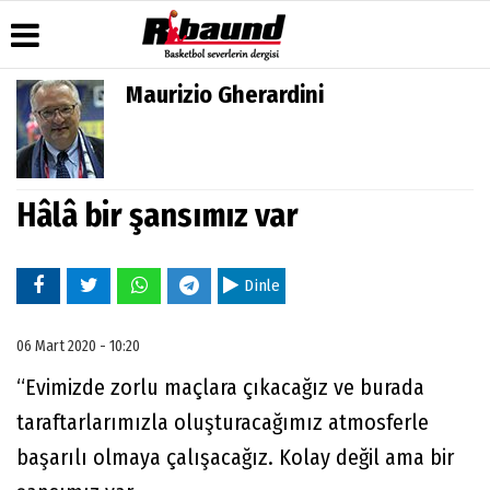
Maurizio Gherardini
Üye Paneli
Hava
Köşe
Künye
Durumu
Yazarları
Haber
İletişim
Arşivi
Gazete
Video
Çerez
Manşetleri
Galeri
Hâlâ bir şansımız var
Gazete
Politikası
Arşivi
Anketler
Foto
Gizlilik
Galeri
Biyografiler
İlkeleri
Dinle
06 Mart 2020 - 10:20
“Evimizde zorlu maçlara çıkacağız ve burada
taraftarlarımızla oluşturacağımız atmosferle
başarılı olmaya çalışacağız. Kolay değil ama bir