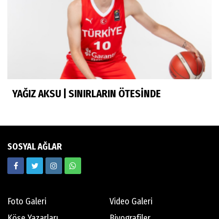
Batur Abi anısına...
Murat Yosmaoğlu
Herkesin Batur Abisi
YAĞIZ AKSU | SINIRLARIN ÖTESİNDE
Neşe Ceylan Zengin
Eliminasyon diyetleri ve sporcu rehberi
SOSYAL AĞLAR
Ekrem Memnun
Hedef odaklı
Foto Galeri
Video Galeri
Mert Aydın
Köşe Yazarları
Biyografiler
Abdi İpekçi