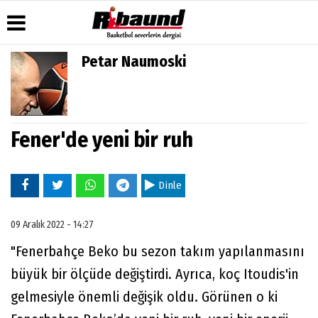
Petar Naumoski
Üye Paneli
Hava
Köşe
Künye
Durumu
Yazarları
Haber
İletişim
Arşivi
Gazete
Video
Çerez
Manşetleri
Galeri
Fener'de yeni bir ruh
Gazete
Politikası
Arşivi
Anketler
Foto
Gizlilik
Galeri
Biyografiler
İlkeleri
Dinle
09 Aralık 2022 - 14:27
"Fenerbahçe Beko bu sezon takım yapılanmasını
büyük bir ölçüde değiştirdi. Ayrıca, koç Itoudis'in
gelmesiyle önemli değişik oldu. Görünen o ki