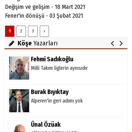
Ataman için imkansız yok
Değişim ve gelişim - 18 Mart 2021
Fener'in dönüşü - 03 Şubat 2021
Melda Yakupoğlu
1
2
3
Görünmeyen Kahramanlar: Ebeveynler
Köşe
Yazarları
Fehmi Sadıkoğlu
Milli Takım liglerin aynısıdır
Burak Bıyıktay
Alperen'in geri adımı yok
Ünal Özüak