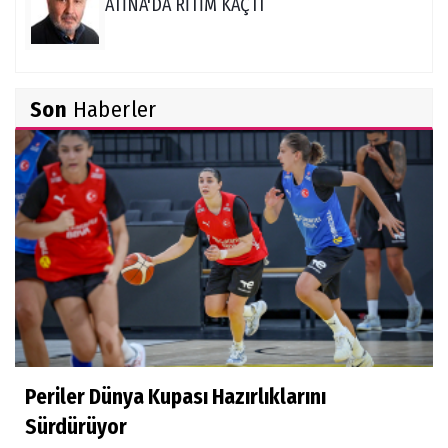
ATİNA'DA RİTİM KAÇTI
Burçin Badem
Son
Haberler
DELİKANLI KOÇLAR
Hüseyin Demir
Amerikan Rüyası: Genç Türklerin NCAA
Rotası Büyüyor
Derya Yannıer
Bilimin ışığında...
Periler Dünya Kupası Hazırlıklarını
Doğan Hakyemez
Sürdürüyor