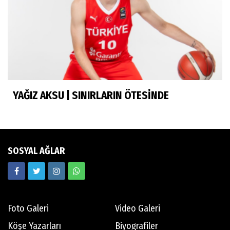
Murat Yosmaoğlu
Herkesin Batur Abisi
YAĞIZ AKSU | SINIRLARIN ÖTESİNDE
Neşe Ceylan Zengin
Eliminasyon diyetleri ve sporcu rehberi
SOSYAL AĞLAR
Ekrem Memnun
Hedef odaklı
Foto Galeri
Video Galeri
Mert Aydın
Köşe Yazarları
Biyografiler
Abdi İpekçi