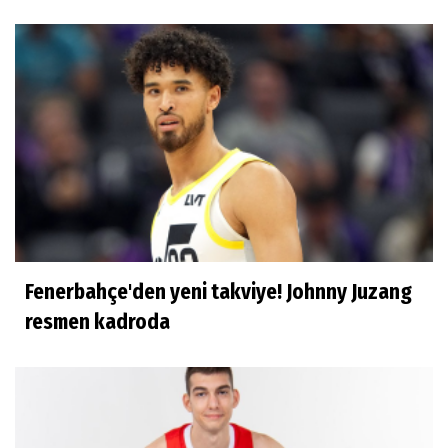
Çok mutluyum
Ilgım Çetin
Muhteşem veda
Ece Ergez
TBL'YE YÜKSELEN İKİ BÜYÜK HİKÂYE
Fenerbahçe'den yeni takviye! Johnny Juzang
İhsan Bayülken
resmen kadroda
İyi ki...
Esmeral Tunçluer
Batur Abi anısına...