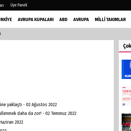
Üye Paneli
arı
ÜRKIYE
AVRUPA KUPALARI
ABD
AVRUPA
MILLI TAKIMLAR
i
mu
Köşe Yazarları
şetleri
Video Galeri
Ço
Foto Galeri
r
ine yaklaştı - 02 Ağustos 2022
bullenmek daha da zor! - 02 Temmuz 2022
Haziran 2022
2022