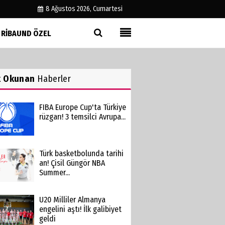
8 Ağustos 2026, Cumartesi
RIBAUND ÖZEL
Künye
İletişim
k Okunan
Haberler
Çerez Politikası
Gizlilik İlkeleri
FIBA Europe Cup'ta Türkiye
rüzgarı! 3 temsilci Avrupa...
Türk basketbolunda tarihi
an! Çisil Güngör NBA
Summer...
U20 Milliler Almanya
engelini aştı! İlk galibiyet
geldi