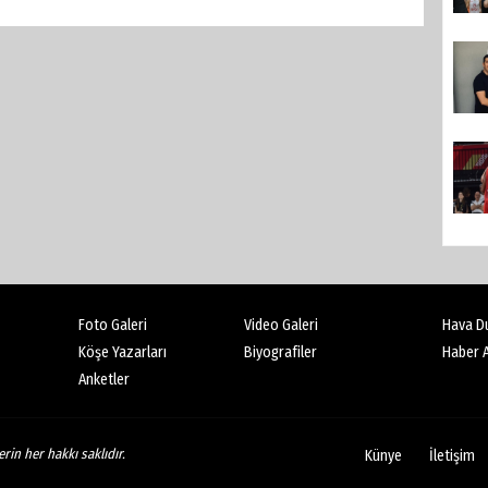
Foto Galeri
Video Galeri
Hava D
Köşe Yazarları
Biyografiler
Haber A
Anketler
rin her hakkı saklıdır.
Künye
İletişim