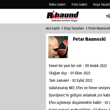
Video Galeri
Foto Galeri
Köşe Yazarl
T
Ana Sayfa
Köşe Yazarları
Petar Naumosk
Üye Paneli
Hava Duru
Haber Arşivi
Gazete Man
Petar Naumoski
Gazete Arşivi
Anketler
Biyografile
Fener'de yeni bir ruh - 09 Aralık 2022
Olağan dışı - 01 Ekim 2022
Tam zamanı! - 02 Eylül 2022
Galatasaray NEF, Efes ve Fener seviyes
Djordjevic'in gidişini anlamak zor ka
Efes üçlemeyi düşünmekte haklı! - 02 
EuroLeague'i mahvettiler! - 02 Mayıs 