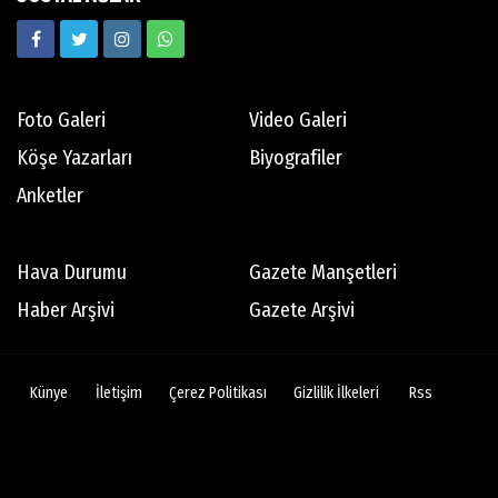
Ekrem Memnun
Hedef odaklı
Foto Galeri
Video Galeri
Mert Aydın
Köşe Yazarları
Biyografiler
Abdi İpekçi
Anketler
Tamer Oyguç
Hava Durumu
Gazete Manşetleri
Mutsuz son
Haber Arşivi
Gazete Arşivi
Bertan Erman
Künye
İletişim
Çerez Politikası
Gizlilik İlkeleri
Rss
Dikiş tutturamayan 76ers'ın son 10 yılında
göze çarpan isimleri
Battal Durusel