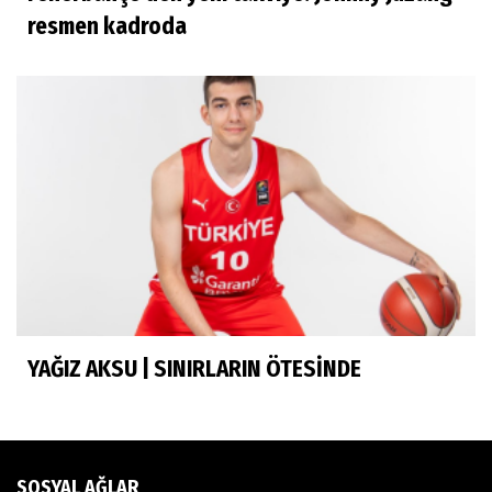
İhsan Bayülken
resmen kadroda
İyi ki...
Esmeral Tunçluer
Batur Abi anısına...
Murat Yosmaoğlu
Herkesin Batur Abisi
YAĞIZ AKSU | SINIRLARIN ÖTESİNDE
Neşe Ceylan Zengin
Eliminasyon diyetleri ve sporcu rehberi
SOSYAL AĞLAR