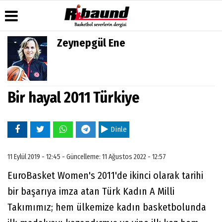
Zeynepgül Ene
Üye Paneli
Hava
Köşe
Künye
Durumu
Yazarları
Haber
İletişim
Arşivi
Gazete
Video
Çerez
Manşetleri
Galeri
Bir hayal 2011 Türkiye
Gazete
Politikası
Arşivi
Anketler
Foto
Gizlilik
Galeri
Biyografiler
İlkeleri
Dinle
11 Eylül 2019 - 12:45 - Güncelleme: 11 Ağustos 2022 - 12:57
EuroBasket Women's 2011'de ikinci olarak tarihi
bir başarıya imza atan Türk Kadın A Milli
Takımımız; hem ülkemize kadın basketbolunda