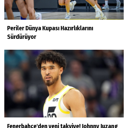
Derya Yannıer
Bilimin ışığında...
Periler Dünya Kupası Hazırlıklarını
Doğan Hakyemez
Sürdürüyor
Çok mutluyum
Ilgım Çetin
Muhteşem veda
Ece Ergez
TBL'YE YÜKSELEN İKİ BÜYÜK HİKÂYE
Fenerbahçe'den yeni takviye! Johnny Juzang