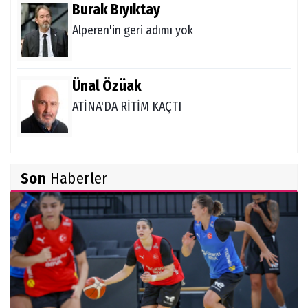
Burak Bıyıktay
Alperen'in geri adımı yok
Ünal Özüak
ATİNA'DA RİTİM KAÇTI
Burçin Badem
Son
Haberler
DELİKANLI KOÇLAR
Hüseyin Demir
Amerikan Rüyası: Genç Türklerin NCAA
Rotası Büyüyor