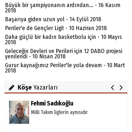
Büyük bir şampiyonanın ardından... - 16 Kasım
2018
Başarıya giden uzun yol - 14 Eylül 2018
Periler'e de Gençler Ligi! - 10 Haziran 2018
Daha güçlü bir kadın basketbolu için - 10 Mayıs
Aydın Örs
2018
Ataman için imkansız yok
Geleceğin Devleri ve Perileri için 12 DABO projesi
yenilendi - 10 Nisan 2018
Gurur kaynağımız Periler'le yola devam - 10 Mart
2018
Melda Yakupoğlu
Görünmeyen Kahramanlar: Ebeveynler
Köşe
Yazarları
Fehmi Sadıkoğlu
Milli Takım liglerin aynısıdır