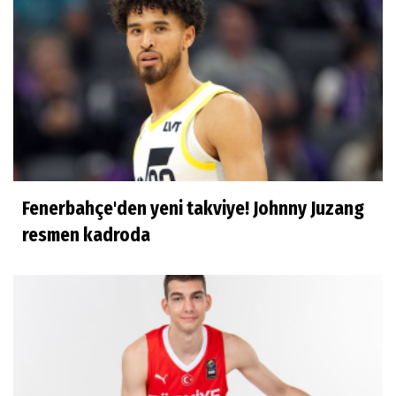
Ilgım Çetin
Muhteşem veda
Ece Ergez
TBL'YE YÜKSELEN İKİ BÜYÜK HİKÂYE
Fenerbahçe'den yeni takviye! Johnny Juzang
İhsan Bayülken
resmen kadroda
İyi ki...
Esmeral Tunçluer
Batur Abi anısına...