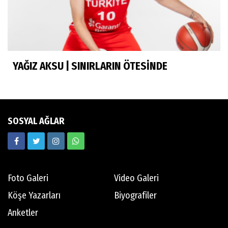
Murat Yosmaoğlu
Herkesin Batur Abisi
YAĞIZ AKSU | SINIRLARIN ÖTESİNDE
Neşe Ceylan Zengin
Eliminasyon diyetleri ve sporcu rehberi
SOSYAL AĞLAR
Ekrem Memnun
Hedef odaklı
Foto Galeri
Video Galeri
Mert Aydın
Köşe Yazarları
Biyografiler
Abdi İpekçi
Anketler