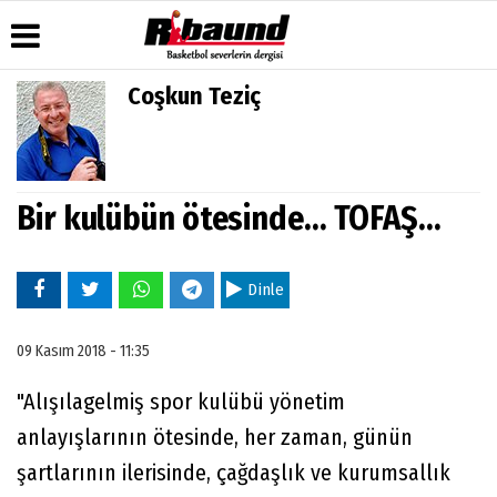
Coşkun Teziç
Üye Paneli
Hava
Köşe
Künye
Durumu
Yazarları
Haber
İletişim
Arşivi
Gazete
Video
Çerez
Manşetleri
Galeri
Bir kulübün ötesinde... TOFAŞ...
Gazete
Politikası
Arşivi
Anketler
Foto
Gizlilik
Galeri
Biyografiler
İlkeleri
Dinle
09 Kasım 2018 - 11:35
"Alışılagelmiş spor kulübü yönetim
anlayışlarının ötesinde, her zaman, günün
şartlarının ilerisinde, çağdaşlık ve kurumsallık