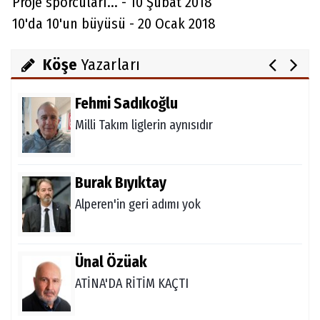
Proje sporcuları... - 10 Şubat 2018
10'da 10'un büyüsü - 20 Ocak 2018
Melda Yakupoğlu
Görünmeyen Kahramanlar: Ebeveynler
Köşe
Yazarları
Fehmi Sadıkoğlu
Milli Takım liglerin aynısıdır
Burak Bıyıktay
Alperen'in geri adımı yok
Ünal Özüak
ATİNA'DA RİTİM KAÇTI