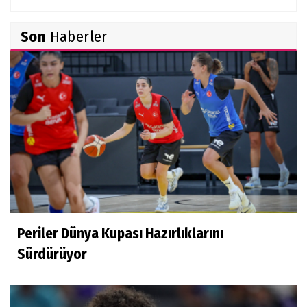
Burçin Badem
Son
Haberler
DELİKANLI KOÇLAR
Hüseyin Demir
Amerikan Rüyası: Genç Türklerin NCAA
Rotası Büyüyor
Derya Yannıer
Bilimin ışığında...
Periler Dünya Kupası Hazırlıklarını
Doğan Hakyemez
Sürdürüyor
Çok mutluyum