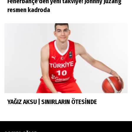
Fenerbahçe'den yeni takviye! Johnny Juzang
İhsan Bayülken
resmen kadroda
İyi ki...
Esmeral Tunçluer
Batur Abi anısına...
Murat Yosmaoğlu
Herkesin Batur Abisi
YAĞIZ AKSU | SINIRLARIN ÖTESİNDE
Neşe Ceylan Zengin
Eliminasyon diyetleri ve sporcu rehberi