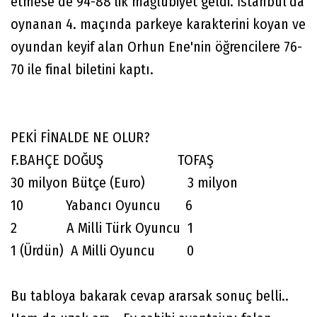
etmese de 94-88'lik mağlubiyet geldi. İstanbul’da
oynanan 4. maçında parkeye karakterini koyan ve
oyundan keyif alan Orhun Ene'nin öğrencilere 76-
70 ile final biletini kaptı.
PEKİ FİNALDE NE OLUR?
F.BAHÇE DOĞUŞ TOFAŞ
30 milyon Bütçe (Euro) 3 milyon
10 Yabancı Oyuncu 6
2 A Milli Türk Oyuncu 1
1 (Ürdün) A Milli Oyuncu 0
Bu tabloya bakarak cevap ararsak sonuç belli..