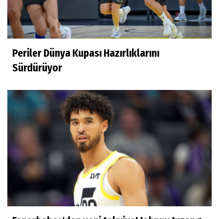
Derya Yannıer
Bilimin ışığında...
Periler Dünya Kupası Hazırlıklarını
Doğan Hakyemez
Sürdürüyor
Çok mutluyum
Ilgım Çetin
Muhteşem veda
Ece Ergez
TBL'YE YÜKSELEN İKİ BÜYÜK HİKÂYE