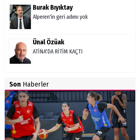
Burak Bıyıktay
Alperen'in geri adımı yok
Ünal Özüak
ATİNA'DA RİTİM KAÇTI
Burçin Badem
Son
Haberler
DELİKANLI KOÇLAR
Hüseyin Demir
Amerikan Rüyası: Genç Türklerin NCAA
Rotası Büyüyor