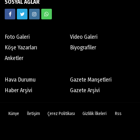
SOSYAL AĞLAR
Ekrem Memnun
Hedef odaklı
Foto Galeri
Video Galeri
Mert Aydın
Köşe Yazarları
Biyografiler
Abdi İpekçi
Anketler
Tamer Oyguç
Hava Durumu
Gazete Manşetleri
Mutsuz son
Haber Arşivi
Gazete Arşivi
Bertan Erman
Künye
İletişim
Çerez Politikası
Gizlilik İlkeleri
Rss
Dikiş tutturamayan 76ers'ın son 10 yılında
göze çarpan isimleri