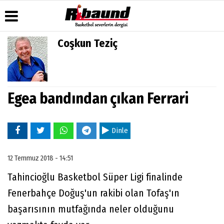
Coşkun Teziç
Üye Paneli
Hava
Köşe
Künye
Durumu
Yazarları
Haber
İletişim
Arşivi
Gazete
Video
Çerez
Manşetleri
Galeri
Egea bandından çıkan Ferrari
Gazete
Politikası
Arşivi
Anketler
Foto
Gizlilik
Galeri
Biyografiler
İlkeleri
Dinle
12 Temmuz 2018 - 14:51
Tahincioğlu Basketbol Süper Ligi finalinde
Fenerbahçe Doğuş'un rakibi olan Tofaş'ın
başarısının mutfağında neler olduğunu