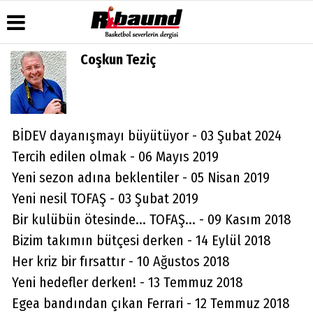
Coşkun Teziç
Üye Paneli
Hava
Köşe
Künye
Durumu
Yazarları
Haber
İletişim
Arşivi
Gazete
Video
Çerez
Manşetleri
Galeri
BİDEV dayanışmayı büyütüyor - 03 Şubat 2024
Gazete
Politikası
Arşivi
Anketler
Foto
Tercih edilen olmak - 06 Mayıs 2019
Gizlilik
Galeri
Biyografiler
İlkeleri
Yeni sezon adına beklentiler - 05 Nisan 2019
Yeni nesil TOFAŞ - 03 Şubat 2019
Bir kulübün ötesinde... TOFAŞ... - 09 Kasım 2018
Bizim takımın bütçesi derken - 14 Eylül 2018
Her kriz bir fırsattır - 10 Ağustos 2018
Yeni hedefler derken! - 13 Temmuz 2018
Egea bandından çıkan Ferrari - 12 Temmuz 2018