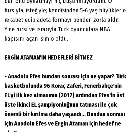
ben onu oynatmayı hiç düşünmüyordum. O
hırsıyla, isteğiyle; kendisinden 5-6 yaş büyüklerle
rekabet edip adeta formayı benden zorla aldı!
Yine hırsı ve ısrarıyla Türk oyunculara NBA
kapısını açan isim o oldu.
ERGİN ATAMAN'IN HEDEFLERİ BİTMEZ
- Anadolu Efes bundan sonrası için ne yapar? Türk
basketbolunda 96 Koraç Zaferi, Fenerbahçe'nin
EL'yi ilk kez almasının (2017) ardından Efes'in üst
üste ikinci EL şampiyonluğunu tatması ile çok
önemli bir kırılma daha yaşandı... Bundan sonrası
için Anadolu Efes ve Ergin Ataman için hedef ne