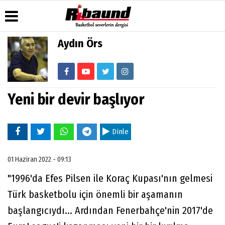
Aydın Örs
Üye Paneli
Hava
Köşe
Künye
Durumu
Yazarları
Haber
İletişim
Arşivi
Gazete
Video
Çerez
Manşetleri
Galeri
Yeni bir devir başlıyor
Gazete
Politikası
Arşivi
Anketler
Foto
Gizlilik
Galeri
Biyografiler
İlkeleri
Dinle
01 Haziran 2022 - 09:13
"1996'da Efes Pilsen ile Koraç Kupası'nın gelmesi
Türk basketbolu için önemli bir aşamanın
başlangıcıydı... Ardından Fenerbahçe'nin 2017'de