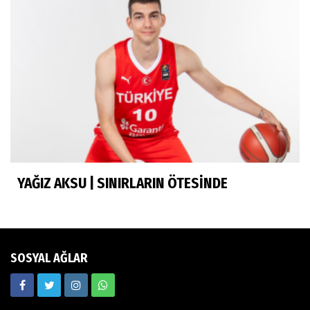
Esmeral Tunçluer
Batur Abi anısına...
Murat Yosmaoğlu
Herkesin Batur Abisi
YAĞIZ AKSU | SINIRLARIN ÖTESİNDE
Neşe Ceylan Zengin
Eliminasyon diyetleri ve sporcu rehberi
SOSYAL AĞLAR
Ekrem Memnun
Hedef odaklı