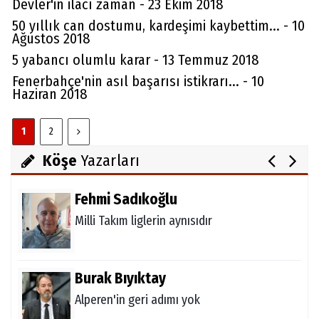
Devler'in ilacı zaman - 23 Ekim 2018
50 yıllık can dostumu, kardeşimi kaybettim... - 10
Ağustos 2018
Aydın Örs
5 yabancı olumlu karar - 13 Temmuz 2018
Ataman için imkansız yok
Fenerbahçe'nin asıl başarısı istikrarı... - 10
Haziran 2018
Melda Yakupoğlu
1
2
Görünmeyen Kahramanlar: Ebeveynler
Köşe
Yazarları
Fehmi Sadıkoğlu
Milli Takım liglerin aynısıdır
Burak Bıyıktay
Alperen'in geri adımı yok