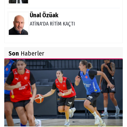
Ünal Özüak
ATİNA'DA RİTİM KAÇTI
Burçin Badem
Son
Haberler
DELİKANLI KOÇLAR
Hüseyin Demir
Amerikan Rüyası: Genç Türklerin NCAA
Rotası Büyüyor
Derya Yannıer
Bilimin ışığında...