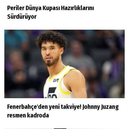
Periler Dünya Kupası Hazırlıklarını
Doğan Hakyemez
Sürdürüyor
Çok mutluyum
Ilgım Çetin
Muhteşem veda
Ece Ergez
TBL'YE YÜKSELEN İKİ BÜYÜK HİKÂYE
Fenerbahçe'den yeni takviye! Johnny Juzang
İhsan Bayülken
resmen kadroda
İyi ki...