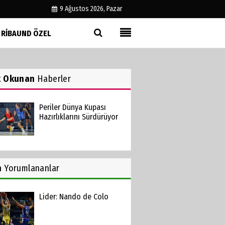
9 Ağustos 2026, Pazar
RIBAUND ÖZEL
Künye
İletişim
k Okunan
Haberler
Çerez Politikası
Gizlilik İlkeleri
Periler Dünya Kupası
Hazırlıklarını Sürdürüyor
n
Yorumlananlar
Lider: Nando de Colo