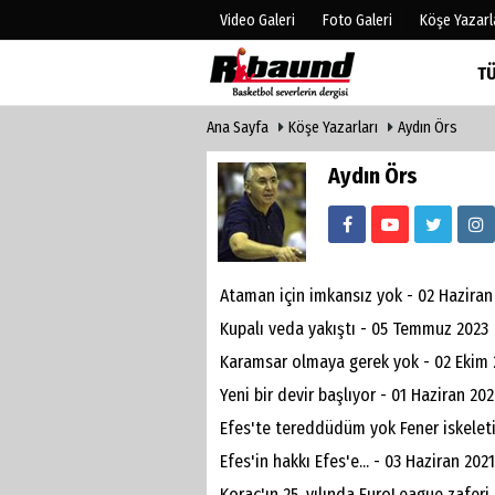
Video Galeri
Foto Galeri
Köşe Yazarl
T
Ana Sayfa
Köşe Yazarları
Aydın Örs
Üye Paneli
Hava Duru
Haber Arşivi
Gazete Man
Aydın Örs
Gazete Arşivi
Anketler
Biyografile
Ataman için imkansız yok - 02 Haziran
Kupalı veda yakıştı - 05 Temmuz 2023
Karamsar olmaya gerek yok - 02 Ekim 
Yeni bir devir başlıyor - 01 Haziran 202
Efes'te tereddüdüm yok Fener iskeleti
Efes'in hakkı Efes'e... - 03 Haziran 2021
Koraç'ın 25. yılında EuroLeague zafer