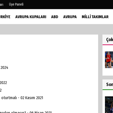
Üye Paneli
arı
ÜRKIYE
AVRUPA KUPALARI
ABD
AVRUPA
MILLI TAKIMLAR
mu
Köşe Yazarları
şetleri
Video Galeri
Ço
Foto Galeri
r
 2024
2022
So
2
 oturtmalı - 02 Kasım 2021
i neden olmasın? - 06 Nisan 2021