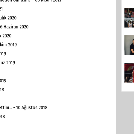
21
alık 2020
06 Haziran 2020
k 2020
Ekim 2019
2019
muz 2019
2019
018
ttim... - 10 Ağustos 2018
018