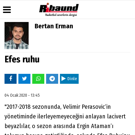
Bertan Erman
Üye Paneli
Hava
Köşe
Künye
Durumu
Yazarları
Haber
İletişim
Arşivi
Gazete
Video
Çerez
Manşetleri
Galeri
Efes ruhu
Gazete
Politikası
Arşivi
Anketler
Foto
Gizlilik
Galeri
Biyografiler
İlkeleri
Dinle
04 Ocak 2020 - 13:45
"2017-2018 sezonunda, Velimir Perasovic’in
yönetiminde ilerleyemeyeceğini anlayan lacivert
beyazlılar, o sezon arasında Ergin Ataman’ı