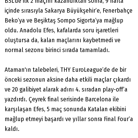
BSL’de ilk 2 maçını kazandıktan sonra, 9 hafta
içinde sırasıyla Sakarya Büyükşehir’e, Fenerbahçe
Beko’ya ve Beşiktaş Sompo Sigorta’ya mağlup
oldu. Anadolu Efes, kafalarda soru işaretleri
oluştursa da, kalan maçlarını kaybetmedi ve
normal sezonu birinci sırada tamamladı.
Ataman'ın talebeleri, THY EuroLeague’de de bir
önceki sezonun aksine daha etkili maçlar çıkardı
ve 20 galibiyet alarak adını 4. sıradan play-off’a
yazdırdı. Çeyrek final serisinde Barcelona ile
karşılaşan Efes, 5 maç sonunda Katalan ekibini
mağlup etmeyi başardı ve yıllar sonra Final Four’a
kaldı.