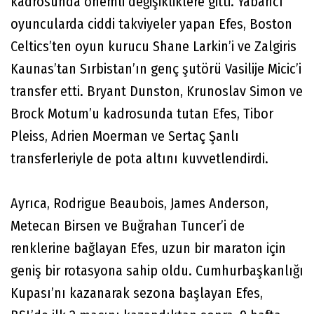
kadrosunda önemli değişikliklere gitti. Yabancı
oyuncularda ciddi takviyeler yapan Efes, Boston
Celtics’ten oyun kurucu Shane Larkin’i ve Zalgiris
Kaunas’tan Sırbistan’ın genç şutörü Vasilije Micic’i
transfer etti. Bryant Dunston, Krunoslav Simon ve
Brock Motum’u kadrosunda tutan Efes, Tibor
Pleiss, Adrien Moerman ve Sertaç Şanlı
transferleriyle de pota altını kuvvetlendirdi.
Ayrıca, Rodrigue Beaubois, James Anderson,
Metecan Birsen ve Buğrahan Tuncer’i de
renklerine bağlayan Efes, uzun bir maraton için
geniş bir rotasyona sahip oldu. Cumhurbaşkanlığı
Kupası’nı kazanarak sezona başlayan Efes,