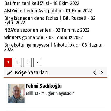
Batı'nın tehlikeli 5'lisi - 18 Ekim 2022
ABD'yi fetheden Avrupalılar - 01 Ekim 2022
Bir efsaneden daha fazlası| Bill Russell - 02
Eylül 2022
NBA'de sezonun enleri - 02 Temmuz 2022
Aydın Örs
Winners gonna win! - 02 Temmuz 2022
Ataman için imkansız yok
Bir ekolün iyi meyvesi | Nikola Jokic - 06 Haziran
2022
Melda Yakupoğlu
1
2
3
Görünmeyen Kahramanlar: Ebeveynler
Köşe
Yazarları
Fehmi Sadıkoğlu
Milli Takım liglerin aynısıdır