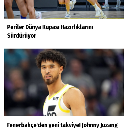
Derya Yannıer
Bilimin ışığında...
Periler Dünya Kupası Hazırlıklarını
Doğan Hakyemez
Sürdürüyor
Çok mutluyum
Ilgım Çetin
Muhteşem veda
Ece Ergez
TBL'YE YÜKSELEN İKİ BÜYÜK HİKÂYE
Fenerbahçe'den yeni takviye! Johnny Juzang