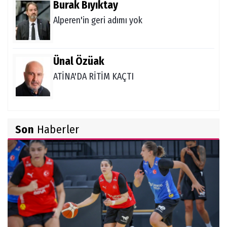
Burak Bıyıktay
Alperen'in geri adımı yok
Ünal Özüak
ATİNA'DA RİTİM KAÇTI
Burçin Badem
Son
Haberler
DELİKANLI KOÇLAR
Hüseyin Demir
Amerikan Rüyası: Genç Türklerin NCAA
Rotası Büyüyor