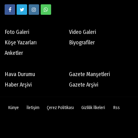
Hedef odaklı
Foto Galeri
Video Galeri
Mert Aydın
Köşe Yazarları
Biyografiler
Abdi İpekçi
Anketler
Tamer Oyguç
Hava Durumu
Gazete Manşetleri
Mutsuz son
Haber Arşivi
Gazete Arşivi
Bertan Erman
Künye
İletişim
Çerez Politikası
Gizlilik İlkeleri
Rss
Dikiş tutturamayan 76ers'ın son 10 yılında
göze çarpan isimleri
Battal Durusel