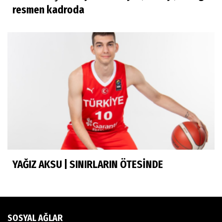
İhsan Bayülken
resmen kadroda
İyi ki...
Esmeral Tunçluer
Batur Abi anısına...
Murat Yosmaoğlu
Herkesin Batur Abisi
YAĞIZ AKSU | SINIRLARIN ÖTESİNDE
Neşe Ceylan Zengin
Eliminasyon diyetleri ve sporcu rehberi
SOSYAL AĞLAR
Ekrem Memnun