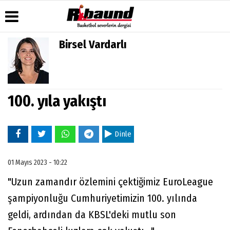
Birsel Vardarlı
Üye Paneli
Hava
Köşe
Künye
Durumu
Yazarları
Haber
İletişim
Arşivi
Gazete
Video
Çerez
Manşetleri
Galeri
100. yıla yakıştı
Gazete
Politikası
Arşivi
Anketler
Foto
Gizlilik
Galeri
Biyografiler
İlkeleri
Dinle
01 Mayıs 2023 - 10:22
"Uzun zamandır özlemini çektiğimiz EuroLeague
şampiyonluğu Cumhuriyetimizin 100. yılında
geldi, ardından da KBSL'deki mutlu son