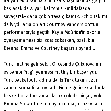
İtalyan ekip Famila Schio karşılaşmasında gergin
başlasak da 2. yarı kalitemizi -müdafaada
savaşarak- daha çok ortaya çıkardık. Schio takımı
da iyiydi; ama onları Courtney Vandersloot'un
performansıyla geçtik. Kayla McBride'in skorlu
oynayamaması bizi zora sokarken, özellikle
Brenna, Emma ve Courtney başarılı oynadı..
Türk finaline gelirsek... Öncesinde Çukurova'nın
ev sahibi Prag'ı yenmesi müthiş bir başarıydı.
Türk basketbolu adına da iki Türk takım uzun
zaman sonra final oynadı. Finale gelirsek aslında
basketbol adına anlatılacak çok da bir şey yok.
Brenna Stewart denen oyuncu maça imzayı attı...