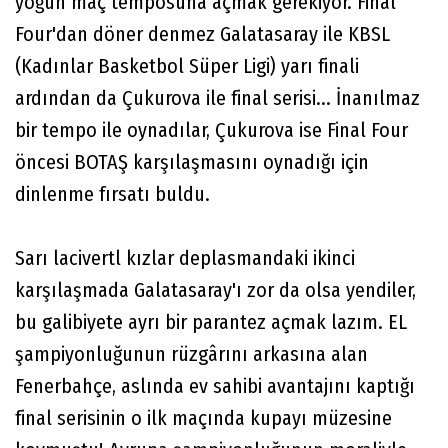
yoğun maç temposuna açmak gerekiyor. Final
Four'dan döner denmez Galatasaray ile KBSL
(Kadınlar Basketbol Süper Ligi) yarı finali
ardından da Çukurova ile final serisi... İnanılmaz
bir tempo ile oynadılar, Çukurova ise Final Four
öncesi BOTAŞ karşılaşmasını oynadığı için
dinlenme fırsatı buldu.
Sarı lacivertl kızlar deplasmandaki ikinci
karşılaşmada Galatasaray'ı zor da olsa yendiler,
bu galibiyete ayrı bir parantez açmak lazım. EL
şampiyonluğunun rüzgârını arkasına alan
Fenerbahçe, aslında ev sahibi avantajını kaptığı
final serisinin o ilk maçında kupayı müzesine