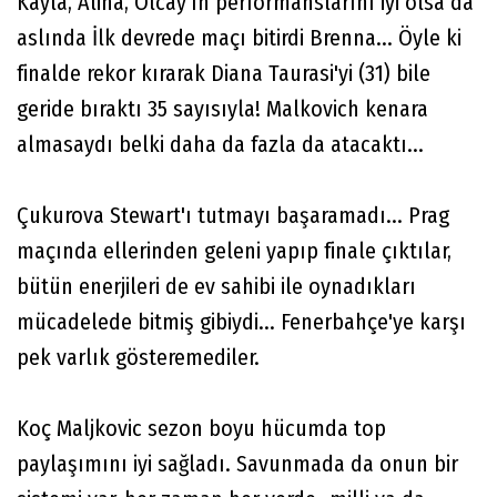
Kayla, Alina, Olcay'ın performanslarını iyi olsa da
aslında İlk devrede maçı bitirdi Brenna... Öyle ki
finalde rekor kırarak Diana Taurasi'yi (31) bile
geride bıraktı 35 sayısıyla! Malkovich kenara
almasaydı belki daha da fazla da atacaktı...
Çukurova Stewart'ı tutmayı başaramadı... Prag
maçında ellerinden geleni yapıp finale çıktılar,
bütün enerjileri de ev sahibi ile oynadıkları
mücadelede bitmiş gibiydi... Fenerbahçe'ye karşı
pek varlık gösteremediler.
Koç Maljkovic sezon boyu hücumda top
paylaşımını iyi sağladı. Savunmada da onun bir