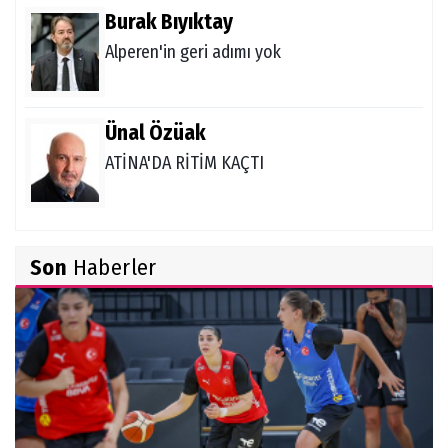
Burak Bıyıktay
Alperen'in geri adımı yok
Ünal Özüak
ATİNA'DA RİTİM KAÇTI
Burçin Badem
Son
Haberler
DELİKANLI KOÇLAR
Hüseyin Demir
Amerikan Rüyası: Genç Türklerin NCAA
Rotası Büyüyor