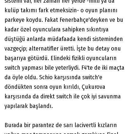
sistemi var, her zaman her yerde -milli ya da
kulüp takımı fark etmeksizin- o oyun planını
parkeye koydu. Fakat Fenerbahçe'deyken ve bu
kadar özel oyunculara sahipken sıkıntıya
düştüğü anlarda müdafaada kendi sisteminden
vazgeçip; alternatifler üretti. İşte bu detay onu
başarıya götürdü. Elindeki fizikli oyuncuların
switch yapması bile yeterliydi. F4'te de iki maçta
da öyle oldu. Schio karşısında switch'e
döndükten sonra oyun kırıldı, Çukurova
karşısında da direkt switch ile çok iyi savunma
yapılarak başlandı.
Burada bir parantez de sarı lacivertli kızların