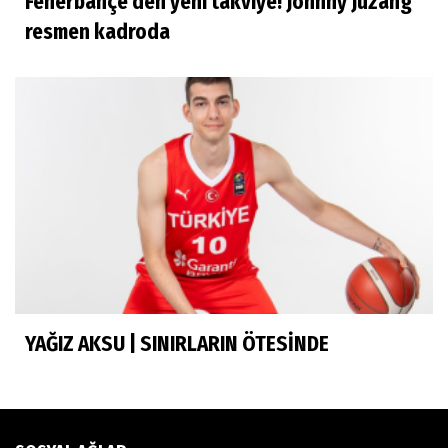
Fenerbahçe'den yeni takviye! Johnny Juzang
İhsan Bayülken
resmen kadroda
İyi ki...
Esmeral Tunçluer
Batur Abi anısına...
Murat Yosmaoğlu
Herkesin Batur Abisi
YAĞIZ AKSU | SINIRLARIN ÖTESİNDE
Neşe Ceylan Zengin
Eliminasyon diyetleri ve sporcu rehberi