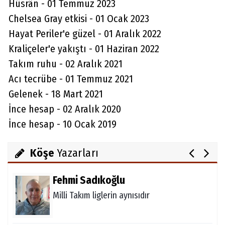
Hüsrân - 01 Temmuz 2023
Chelsea Gray etkisi - 01 Ocak 2023
Hayat Periler'e güzel - 01 Aralık 2022
Kraliçeler'e yakıştı - 01 Haziran 2022
Takım ruhu - 02 Aralık 2021
Aydın Örs
Acı tecrübe - 01 Temmuz 2021
Ataman için imkansız yok
Gelenek - 18 Mart 2021
İnce hesap - 02 Aralık 2020
İnce hesap - 10 Ocak 2019
Melda Yakupoğlu
Görünmeyen Kahramanlar: Ebeveynler
Köşe
Yazarları
Fehmi Sadıkoğlu
Milli Takım liglerin aynısıdır