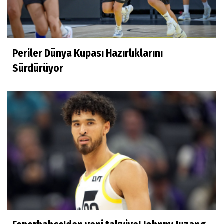
Derya Yannıer
Bilimin ışığında...
Periler Dünya Kupası Hazırlıklarını
Doğan Hakyemez
Sürdürüyor
Çok mutluyum
Ilgım Çetin
Muhteşem veda
Ece Ergez
TBL'YE YÜKSELEN İKİ BÜYÜK HİKÂYE