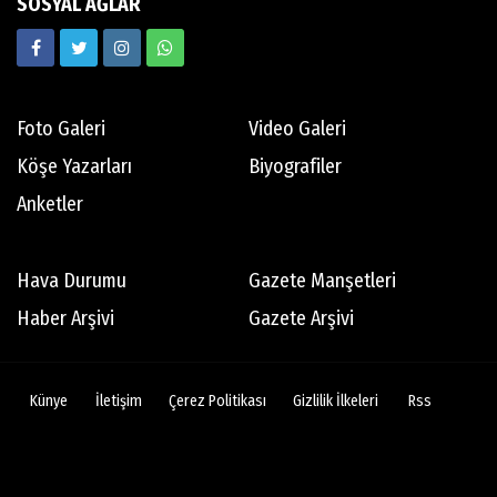
SOSYAL AĞLAR
Ekrem Memnun
Hedef odaklı
Foto Galeri
Video Galeri
Mert Aydın
Köşe Yazarları
Biyografiler
Abdi İpekçi
Anketler
Tamer Oyguç
Hava Durumu
Gazete Manşetleri
Mutsuz son
Haber Arşivi
Gazete Arşivi
Bertan Erman
Künye
İletişim
Çerez Politikası
Gizlilik İlkeleri
Rss
Dikiş tutturamayan 76ers'ın son 10 yılında
göze çarpan isimleri