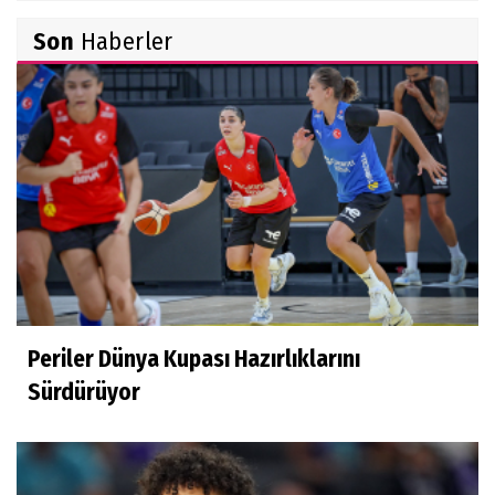
Burçin Badem
Son
Haberler
DELİKANLI KOÇLAR
Hüseyin Demir
Amerikan Rüyası: Genç Türklerin NCAA
Rotası Büyüyor
Derya Yannıer
Bilimin ışığında...
Periler Dünya Kupası Hazırlıklarını
Doğan Hakyemez
Sürdürüyor
Çok mutluyum