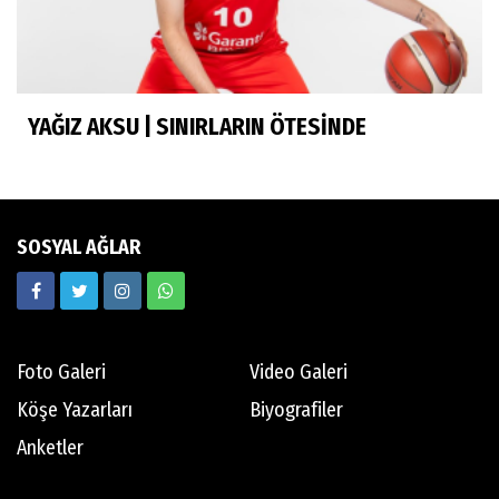
Murat Yosmaoğlu
Herkesin Batur Abisi
YAĞIZ AKSU | SINIRLARIN ÖTESİNDE
Neşe Ceylan Zengin
Eliminasyon diyetleri ve sporcu rehberi
SOSYAL AĞLAR
Ekrem Memnun
Hedef odaklı
Foto Galeri
Video Galeri
Mert Aydın
Köşe Yazarları
Biyografiler
Abdi İpekçi
Anketler