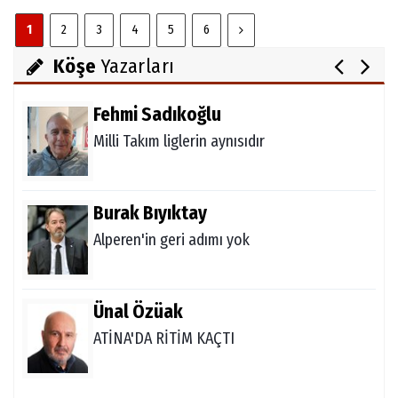
Melda Yakupoğlu
1
2
3
4
5
6
Görünmeyen Kahramanlar: Ebeveynler
Köşe
Yazarları
Fehmi Sadıkoğlu
Milli Takım liglerin aynısıdır
Burak Bıyıktay
Alperen'in geri adımı yok
Ünal Özüak
ATİNA'DA RİTİM KAÇTI