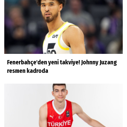
Ilgım Çetin
Muhteşem veda
Ece Ergez
TBL'YE YÜKSELEN İKİ BÜYÜK HİKÂYE
Fenerbahçe'den yeni takviye! Johnny Juzang
İhsan Bayülken
resmen kadroda
İyi ki...
Esmeral Tunçluer
Batur Abi anısına...