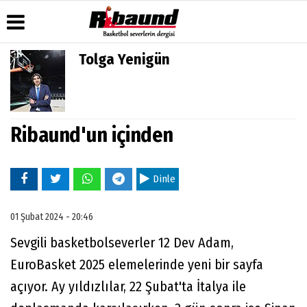
Tolga Yenigün
Üye Paneli
Hava
Köşe
Künye
Durumu
Yazarları
Haber
İletişim
Arşivi
Gazete
Video
Çerez
Manşetleri
Galeri
Ribaund'un içinden
Gazete
Politikası
Arşivi
Anketler
Foto
Gizlilik
Galeri
Biyografiler
İlkeleri
Dinle
01 Şubat 2024 - 20:46
Sevgili basketbolseverler 12 Dev Adam,
EuroBasket 2025 elemelerinde yeni bir sayfa
açıyor. Ay yıldızlılar, 22 Şubat'ta İtalya ile