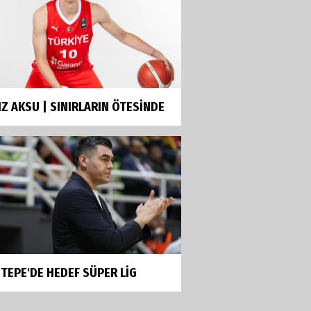
Çok mutluyum
Ilgım Çetin
Muhteşem veda
IZ AKSU | SINIRLARIN ÖTESİNDE
Ece Ergez
TBL'YE YÜKSELEN İKİ BÜYÜK
HİKÂYE
İhsan Bayülken
İyi ki...
TEPE'DE HEDEF SÜPER LİG
Esmeral Tunçluer