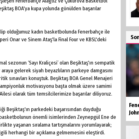
a eşleşen Fenerbahçe Alagöz ve Çukurova Basketbol
Beşiktaş BOA'ya kupa yolunda gönülden başarılar
talip olduğumuz kadın basketbolunda Fenerbahçe ile
So
peri Onar ve Sinem Ataş'la Final Four ve KBSL'deki
mal sezonun ‘Sayı Kraliçesi’ olan Beşiktaş'ın sempatik
ir araya gelerek siyah beyazlıların parkeye damgasını
itik sınavları konuştuk. Beşiktaş BOA Genel Menajeri
 şampiyonluk motivasyonu başta olmak üzere samimi
ilesi olarak tüm temsilcilerimize başarılar diliyoruz.
Fen
iği Beşiktaş'ın parkedeki başarısından duyduğu
Joh
 basketbolunun önemli isimlerinden Zeynepgül Ene de
rlikte yaşanan sıralama tartışmalarını yorumlayarak;
gili herhangi bir açıklama gelmemesini eleştirdi.