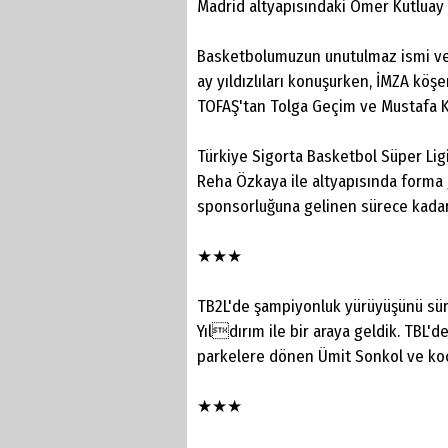
Madrid altyapısındaki Ömer Kutluay 
Basketbolumuzun unutulmaz ismi ve A
ay yıldızlıları konuşurken, İMZA köş
TOFAŞ'tan Tolga Geçim ve Mustafa K
Türkiye Sigorta Basketbol Süper Li
Reha Özkaya ile altyapısında forma 
sponsorluğuna gelinen sürece kadar
★★★
TB2L'de şampiyonluk yürüyüşünü sür
Yıldırım ile bir araya geldik. TBL'
parkelere dönen Ümit Sonkol ve koç 
★★★