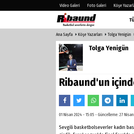
Video Galeri
Foto Galeri
Köşe Yazarl
T
Ana Sayfa
Köşe Yazarları
Tolga Yenigün
Üye Paneli
Hava Duru
Haber Arşivi
Gazete Man
Tolga Yenigün
Gazete Arşivi
Anketler
Biyografile
Ribaund'un için
01 Nisan 2024 - 15:05 - Güncelleme: 27 Nisan
Sevgili basketbolseverler kadın ba