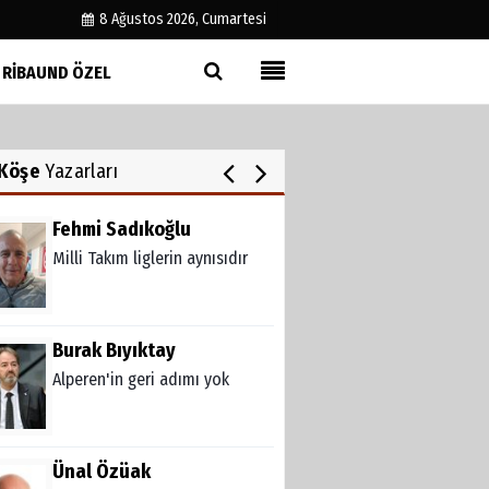
Ataman için imkansız yok
8 Ağustos 2026, Cumartesi
RIBAUND ÖZEL
Melda Yakupoğlu
Künye
Görünmeyen Kahramanlar:
Ebeveynler
İletişim
Köşe
Yazarları
Çerez Politikası
Gizlilik İlkeleri
Fehmi Sadıkoğlu
Milli Takım liglerin aynısıdır
Burak Bıyıktay
Alperen'in geri adımı yok
Ünal Özüak