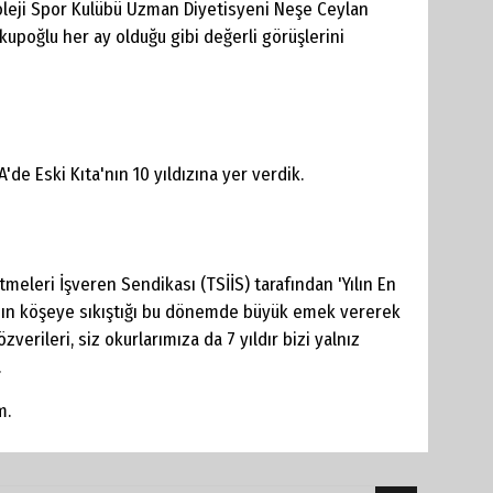
oleji Spor Kulübü Uzman Diyetisyeni Neşe Ceylan
upoğlu her ay olduğu gibi değerli görüşlerini
'de Eski Kıta'nın 10 yıldızına yer verdik.
tmeleri İşveren Sendikası (TSİİS) tarafından 'Yılın En
asının köşeye sıkıştığı bu dönemde büyük emek vererek
verileri, siz okurlarımıza da 7 yıldır bizi yalnız
.
m.