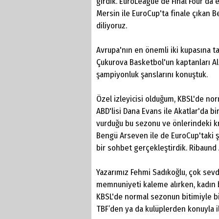
girdik. EuroLeague'de Final Four'd
Mersin ile EuroCup'ta finale çıkan 
diliyoruz.
Avrupa'nın en önemli iki kupasına 
Çukurova Basketbol'un kaptanları Al
şampiyonluk şanslarını konuştuk.
Özel izleyicisi olduğum, KBSL'de nor
ABD'lisi Dana Evans ile Akatlar'da b
vurduğu bu sezonu ve önlerindeki kr
Bengü Arseven ile de EuroCup'taki
bir sohbet gerçekleştirdik. Ribaund A
Yazarımız Fehmi Sadıkoğlu, çok sevd
memnuniyeti kaleme alırken, kadın
KBSL'de normal sezonun bitimiyle bi
TBF’den ya da kulüplerden konuyla il