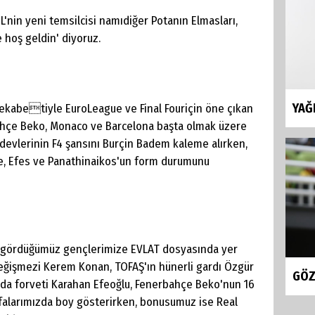
nin yeni temsilcisi namıdiğer Potanın Elmasları,
 hoş geldin' diyoruz.
YAĞ
rekabetiyle EuroLeague ve Final Fouriçin öne çıkan
ahçe Beko, Monaco ve Barcelona başta olmak üzere
a devlerinin F4 şansını Burçin Badem kaleme alırken,
e, Efes ve Panathinaikos'un form durumunu
k gördüğümüz gençlerimize EVLAT dosyasında yer
 değişmezi Kerem Konan, TOFAŞ'ın hünerli gardı Özgür
GÖZ
nda forveti Karahan Efeoğlu, Fenerbahçe Beko'nun 16
yfalarımızda boy gösterirken, bonusumuz ise Real