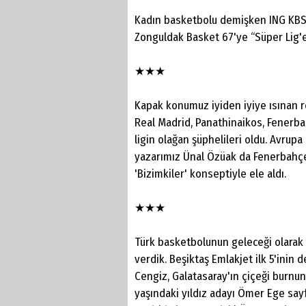
Kadın basketbolu demişken ING KBSL'
Zonguldak Basket 67'ye “Süper Lig'e
★★★
Kapak konumuz iyiden iyiye ısınan 
Real Madrid, Panathinaikos, Fenerb
ligin olağan şüphelileri oldu. Avrup
yazarımız Ünal Özüak da Fenerbahç
'Bizimkiler' konseptiyle ele aldı.
★★★
Türk basketbolunun geleceği olara
verdik. Beşiktaş Emlakjet ilk 5'inin
Cengiz, Galatasaray'ın çiçeği burnu
yaşındaki yıldız adayı Ömer Ege sa