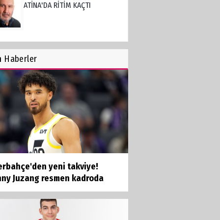
ATİNA'DA RİTİM KAÇTI
Burçin Badem
n
Haberler
DELİKANLI KOÇLAR
Hüseyin Demir
Amerikan Rüyası: Genç
Türklerin NCAA Rotası Büyüyor
Derya Yannıer
erbahçe'den yeni takviye!
Bilimin ışığında...
nny Juzang resmen kadroda
Doğan Hakyemez