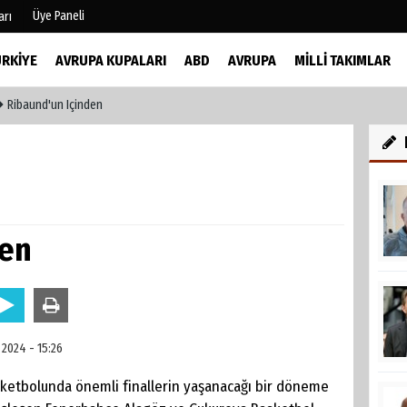
Üye Paneli
arı
ÜRKIYE
AVRUPA KUPALARI
ABD
AVRUPA
MILLI TAKIMLAR
Ribaund'un Içinden
mu
Köşe Yazarları
şetleri
Video Galeri
Foto Galeri
r
den
 2024 - 15:26
sketbolunda önemli finallerin yaşanacağı bir döneme