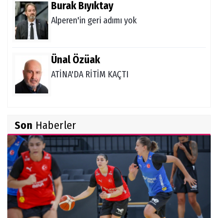
Burak Bıyıktay
Alperen'in geri adımı yok
Ünal Özüak
ATİNA'DA RİTİM KAÇTI
Burçin Badem
Son
Haberler
DELİKANLI KOÇLAR
Hüseyin Demir
Amerikan Rüyası: Genç Türklerin NCAA
Rotası Büyüyor