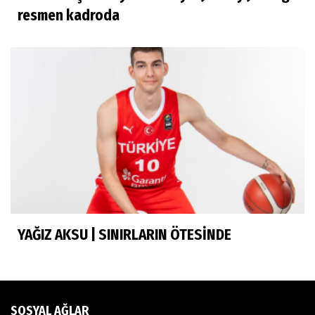
İhsan Bayülken
resmen kadroda
İyi ki...
Esmeral Tunçluer
Batur Abi anısına...
Murat Yosmaoğlu
Herkesin Batur Abisi
YAĞIZ AKSU | SINIRLARIN ÖTESİNDE
Neşe Ceylan Zengin
Eliminasyon diyetleri ve sporcu rehberi
SOSYAL AĞLAR