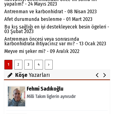
yapalım? - 24 Mayıs 2023
Antrenman ve karbonhidrat - 08 Nisan 2023
Afet durumunda beslenme - 01 Mart 2023
Bu kış sağlığı en iyi destekleyecek besin ögeleri -
03 Şubat 2023
Aydın Örs
Antrenman öncesi veya sonrasında
Ataman için imkansız yok
karbonhidrata ihtiyacınız var mı? - 13 Ocak 2023
Meyve mi şeker mi? - 09 Aralık 2022
Melda Yakupoğlu
1
2
3
4
Görünmeyen Kahramanlar: Ebeveynler
Köşe
Yazarları
Fehmi Sadıkoğlu
Milli Takım liglerin aynısıdır