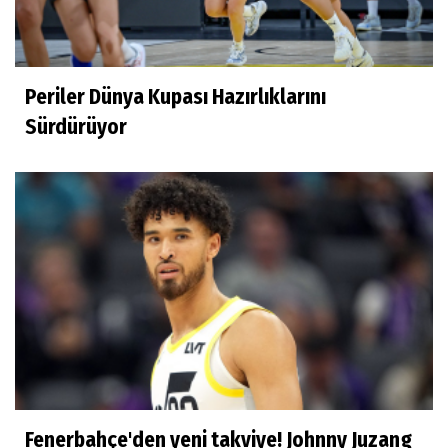
Derya Yannıer
Bilimin ışığında...
Periler Dünya Kupası Hazırlıklarını
Doğan Hakyemez
Sürdürüyor
Çok mutluyum
Ilgım Çetin
Muhteşem veda
Ece Ergez
TBL'YE YÜKSELEN İKİ BÜYÜK HİKÂYE
Fenerbahçe'den yeni takviye! Johnny Juzang