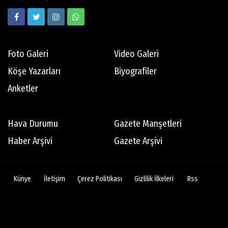
Ekrem Memnun
Hedef odaklı
Foto Galeri
Video Galeri
Mert Aydın
Köşe Yazarları
Biyografiler
Abdi İpekçi
Anketler
Tamer Oyguç
Hava Durumu
Gazete Manşetleri
Mutsuz son
Haber Arşivi
Gazete Arşivi
Bertan Erman
Künye
İletişim
Çerez Politikası
Gizlilik İlkeleri
Rss
Dikiş tutturamayan 76ers'ın son 10 yılında
göze çarpan isimleri
Battal Durusel