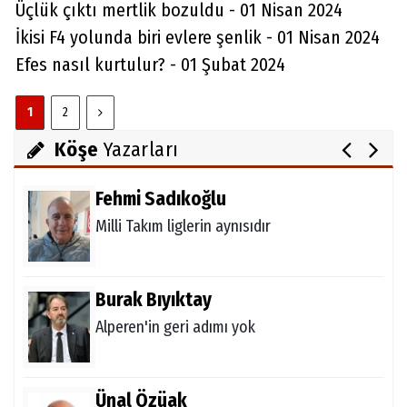
Üçlük çıktı mertlik bozuldu - 01 Nisan 2024
Ataman için imkansız yok
İkisi F4 yolunda biri evlere şenlik - 01 Nisan 2024
Efes nasıl kurtulur? - 01 Şubat 2024
Melda Yakupoğlu
1
2
Görünmeyen Kahramanlar: Ebeveynler
Köşe
Yazarları
Fehmi Sadıkoğlu
Milli Takım liglerin aynısıdır
Burak Bıyıktay
Alperen'in geri adımı yok
Ünal Özüak