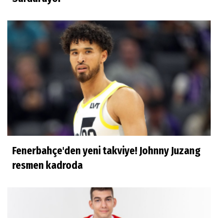
Çok mutluyum
Ilgım Çetin
Muhteşem veda
Ece Ergez
TBL'YE YÜKSELEN İKİ BÜYÜK HİKÂYE
Fenerbahçe'den yeni takviye! Johnny Juzang
İhsan Bayülken
resmen kadroda
İyi ki...
Esmeral Tunçluer