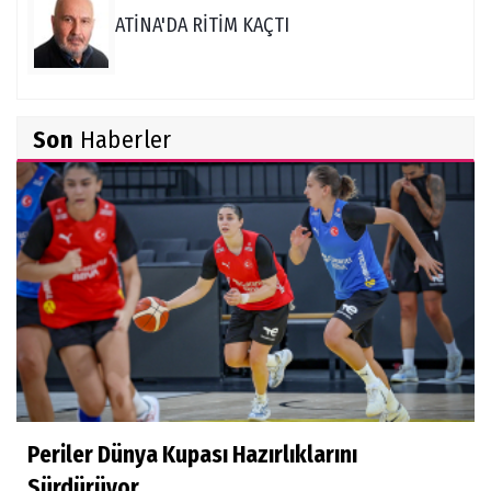
ATİNA'DA RİTİM KAÇTI
Burçin Badem
Son
Haberler
DELİKANLI KOÇLAR
Hüseyin Demir
Amerikan Rüyası: Genç Türklerin NCAA
Rotası Büyüyor
Derya Yannıer
Bilimin ışığında...
Periler Dünya Kupası Hazırlıklarını
Doğan Hakyemez
Sürdürüyor