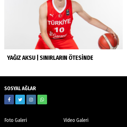
Batur Abi anısına...
Murat Yosmaoğlu
Herkesin Batur Abisi
YAĞIZ AKSU | SINIRLARIN ÖTESİNDE
Neşe Ceylan Zengin
Eliminasyon diyetleri ve sporcu rehberi
SOSYAL AĞLAR
Ekrem Memnun
Hedef odaklı
Foto Galeri
Video Galeri
Mert Aydın