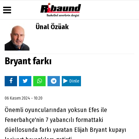
Ünal Özüak
Üye Paneli
Hava
Köşe
Künye
Durumu
Yazarları
Haber
İletişim
Arşivi
Gazete
Video
Çerez
Manşetleri
Galeri
Bryant farkı
Gazete
Politikası
Arşivi
Anketler
Foto
Gizlilik
Galeri
Biyografiler
İlkeleri
Dinle
06 Kasım 2024 - 10:20
Önemli oyuncularından yoksun Efes ile
Fenerbahçe'nin 7 yabancılı formattaki
düellosunda farkı yaratan Elijah Bryant kupayı