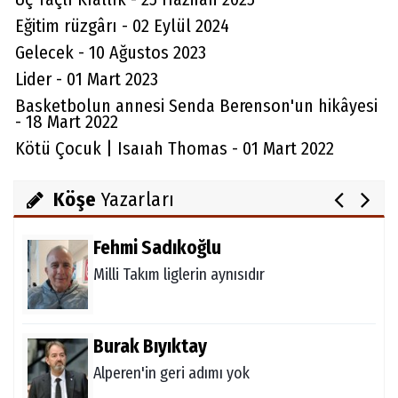
Eğitim rüzgârı - 02 Eylül 2024
Aydın Örs
Gelecek - 10 Ağustos 2023
Ataman için imkansız yok
Lider - 01 Mart 2023
Basketbolun annesi Senda Berenson'un hikâyesi
- 18 Mart 2022
Kötü Çocuk | Isaıah Thomas - 01 Mart 2022
Melda Yakupoğlu
Görünmeyen Kahramanlar: Ebeveynler
Köşe
Yazarları
Fehmi Sadıkoğlu
Milli Takım liglerin aynısıdır
Burak Bıyıktay
Alperen'in geri adımı yok