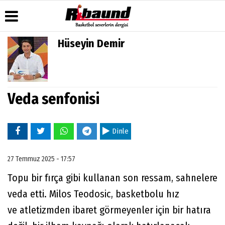
Hüseyin Demir
Üye Paneli
Hava
Köşe
Künye
Durumu
Yazarları
Haber
İletişim
Arşivi
Gazete
Video
Çerez
Manşetleri
Galeri
Veda senfonisi
Gazete
Politikası
Arşivi
Anketler
Foto
Gizlilik
Galeri
Biyografiler
İlkeleri
Dinle
27 Temmuz 2025 - 17:57
Topu bir fırça gibi kullanan son ressam, sahnelere
veda etti. Milos Teodosic, basketbolu hız
ve atletizmden ibaret görmeyenler için bir hatıra