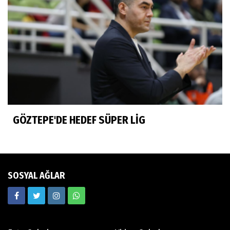
Esmeral Tunçluer
Batur Abi anısına...
Murat Yosmaoğlu
Herkesin Batur Abisi
GÖZTEPE'DE HEDEF SÜPER LİG
Neşe Ceylan Zengin
Eliminasyon diyetleri ve sporcu rehberi
SOSYAL AĞLAR
Ekrem Memnun
Hedef odaklı