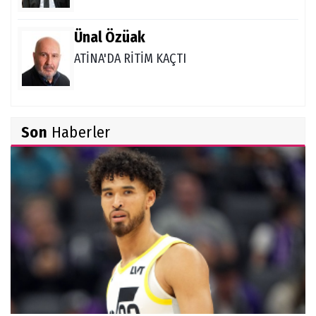
Ünal Özüak
ATİNA'DA RİTİM KAÇTI
Burçin Badem
Son
Haberler
DELİKANLI KOÇLAR
Hüseyin Demir
Amerikan Rüyası: Genç Türklerin NCAA
Rotası Büyüyor
Derya Yannıer
Bilimin ışığında...