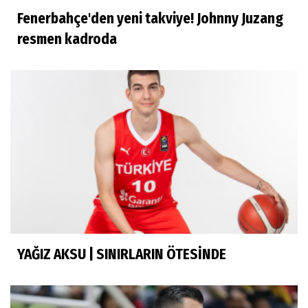
Fenerbahçe'den yeni takviye! Johnny Juzang
Doğan Hakyemez
resmen kadroda
Çok mutluyum
Ilgım Çetin
Muhteşem veda
Ece Ergez
TBL'YE YÜKSELEN İKİ BÜYÜK HİKÂYE
YAĞIZ AKSU | SINIRLARIN ÖTESİNDE
İhsan Bayülken
İyi ki...