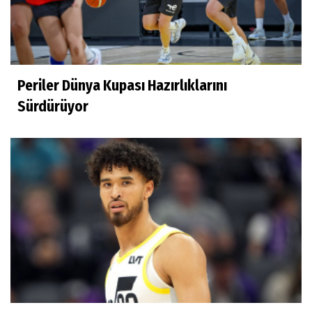
Derya Yannıer
Bilimin ışığında...
Periler Dünya Kupası Hazırlıklarını
Doğan Hakyemez
Sürdürüyor
Çok mutluyum
Ilgım Çetin
Muhteşem veda
Ece Ergez
TBL'YE YÜKSELEN İKİ BÜYÜK HİKÂYE