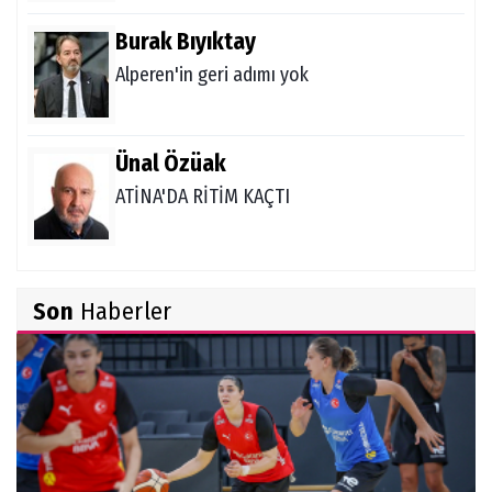
Burak Bıyıktay
Alperen'in geri adımı yok
Ünal Özüak
ATİNA'DA RİTİM KAÇTI
Burçin Badem
Son
Haberler
DELİKANLI KOÇLAR
Hüseyin Demir
Amerikan Rüyası: Genç Türklerin NCAA
Rotası Büyüyor