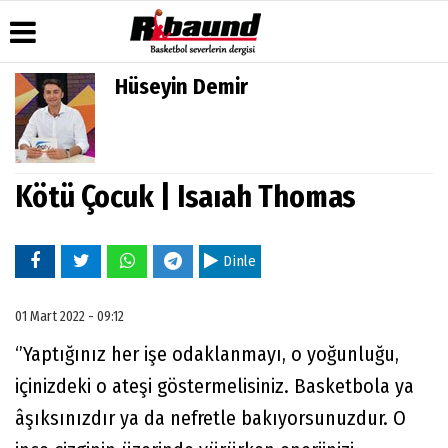
Hüseyin Demir
Üye Paneli
Hava
Köşe
Künye
Durumu
Yazarları
Haber
İletişim
Arşivi
Gazete
Video
Çerez
Manşetleri
Galeri
Kötü Çocuk | Isaıah Thomas
Gazete
Politikası
Arşivi
Anketler
Foto
Gizlilik
Galeri
Biyografiler
İlkeleri
Dinle
01 Mart 2022 - 09:12
‘’Yaptığınız her işe odaklanmayı, o yoğunluğu,
içinizdeki o ateşi göstermelisiniz. Basketbola ya
âşıksınızdır ya da nefretle bakıyorsunuzdur. O