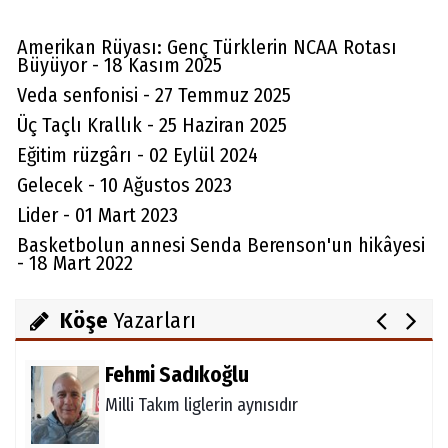
Amerikan Rüyası: Genç Türklerin NCAA Rotası
Büyüyor - 18 Kasım 2025
Veda senfonisi - 27 Temmuz 2025
Üç Taçlı Krallık - 25 Haziran 2025
Aydın Örs
Eğitim rüzgârı - 02 Eylül 2024
Ataman için imkansız yok
Gelecek - 10 Ağustos 2023
Lider - 01 Mart 2023
Basketbolun annesi Senda Berenson'un hikâyesi
- 18 Mart 2022
Melda Yakupoğlu
Görünmeyen Kahramanlar: Ebeveynler
Köşe
Yazarları
Fehmi Sadıkoğlu
Milli Takım liglerin aynısıdır