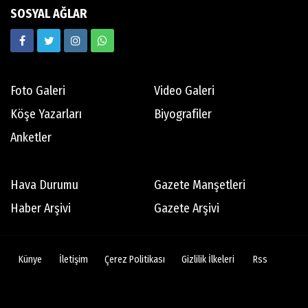
SOSYAL AĞLAR
Ekrem Memnun
Hedef odaklı
Foto Galeri
Video Galeri
Mert Aydın
Köşe Yazarları
Biyografiler
Abdi İpekçi
Anketler
Tamer Oyguç
Hava Durumu
Gazete Manşetleri
Mutsuz son
Haber Arşivi
Gazete Arşivi
Bertan Erman
Künye
İletişim
Çerez Politikası
Gizlilik İlkeleri
Rss
Dikiş tutturamayan 76ers'ın son 10 yılında
göze çarpan isimleri