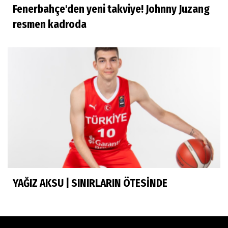
Fenerbahçe'den yeni takviye! Johnny Juzang
İhsan Bayülken
resmen kadroda
İyi ki...
Esmeral Tunçluer
Batur Abi anısına...
Murat Yosmaoğlu
Herkesin Batur Abisi
YAĞIZ AKSU | SINIRLARIN ÖTESİNDE
Neşe Ceylan Zengin
Eliminasyon diyetleri ve sporcu rehberi