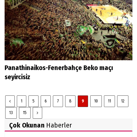
Panathinaikos-Fenerbahçe Beko maçı
seyircisiz
1
5
6
7
8
9
10
11
12
13
15
Çok Okunan
Haberler