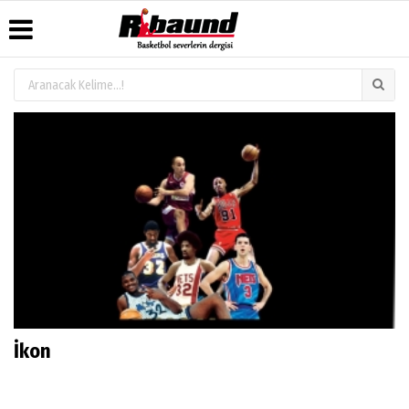
Üye Paneli
Hava
Köşe
Künye
Durumu
Yazarları
Haber
İletişim
Arşivi
Gazete
Video
Çerez
Manşetleri
Galeri
Gazete
Politikası
Arşivi
Anketler
Foto
Gizlilik
Galeri
Biyografiler
İlkeleri
İkon