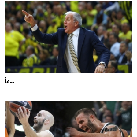
İz...