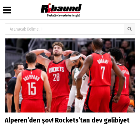
Üye Paneli
Hava
Köşe
Künye
Durumu
Yazarları
Haber
İletişim
Arşivi
Gazete
Video
Çerez
Manşetleri
Galeri
Gazete
Politikası
Arşivi
Anketler
Foto
Gizlilik
Galeri
Biyografiler
İlkeleri
Alperen’den şov! Rockets’tan dev galibiyet