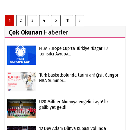
1
2
3
4
5
11
Çok Okunan
Haberler
FIBA Europe Cup'ta Türkiye rüzgarı! 3
temsilci Avrupa...
Türk basketbolunda tarihi an! Çisil Güngör
NBA Summer...
U20 Milliler Almanya engelini aştı! İlk
galibiyet geldi
12 Dev Adam Dünya Kupası yolunda