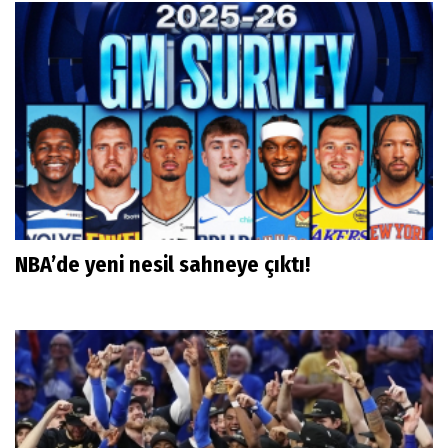
NBA’de yeni nesil sahneye çıktı!