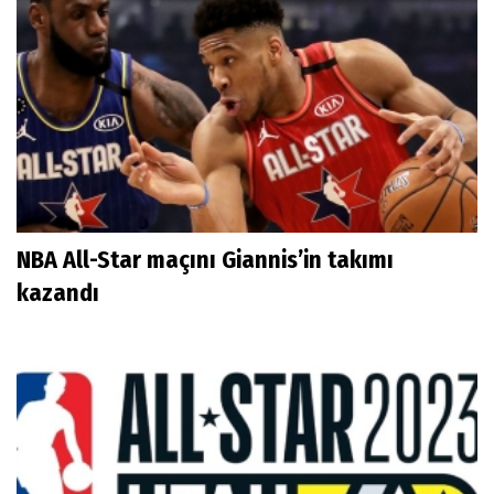
NBA All-Star maçını Giannis’in takımı
kazandı