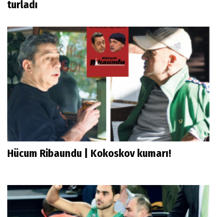
turladı
Hücum Ribaundu | Kokoskov kumarı!