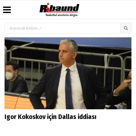
Üye Paneli
Hava
Köşe
Künye
Durumu
Yazarları
Haber
İletişim
Arşivi
Gazete
Video
Çerez
Manşetleri
Galeri
Gazete
Politikası
Arşivi
Anketler
Foto
Gizlilik
Galeri
Biyografiler
İlkeleri
Igor Kokoskov için Dallas iddiası