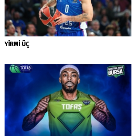
YİRMİ ÜÇ