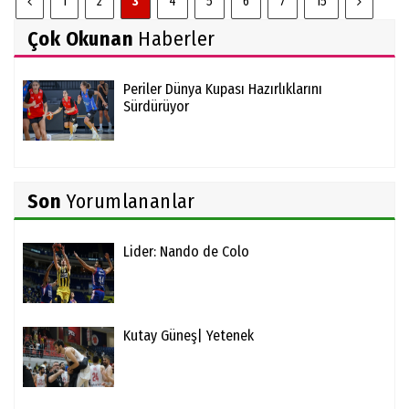
1
2
3
4
5
6
7
15
Çok Okunan
Haberler
Periler Dünya Kupası Hazırlıklarını
Sürdürüyor
Son
Yorumlananlar
Lider: Nando de Colo
Kutay Güneş| Yetenek