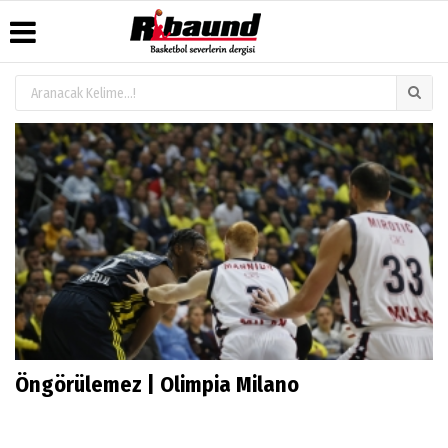
Üye Paneli
Hava
Köşe
Künye
Durumu
Yazarları
Haber
İletişim
Arşivi
Gazete
Video
Çerez
Manşetleri
Galeri
Gazete
Politikası
Arşivi
Anketler
Foto
Gizlilik
Galeri
Biyografiler
İlkeleri
Öngörülemez | Olimpia Milano