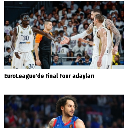
EuroLeague'de Final Four adayları