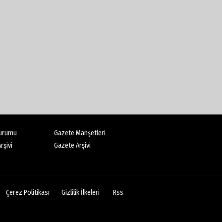
urumu
Gazete Manşetleri
rşivi
Gazete Arşivi
Çerez Politikası
Gizlilik İlkeleri
Rss