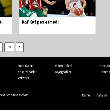
t
Kaf Kaf pes etmedi
30
Foto Galeri
Video Galeri
Hava D
Köşe Yazarları
Biyografiler
Haber A
Anketler
rin her hakkı saklıdır.
Künye
İletişim