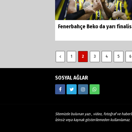
Fenerbahçe Beko da yarı finalis
1
2
3
4
5
6
SOSYAL AĞLAR
Sitemizde bulunan yazı , video, fotoğraf ve haberle
İzinsiz veya kaynak gösterilemeden kullanılamaz.