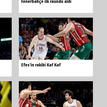
Fenerbahçe ilk raundu aldı
Efes'in rakibi Kaf Kaf