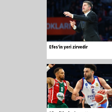
Efes'in yeri zirvedir