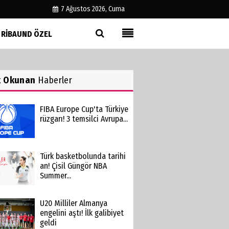
7 Ağustos 2026, Cuma
RIBAUND ÖZEL
Künye
İletişim
k Okunan
Haberler
Çerez Politikası
Gizlilik İlkeleri
FIBA Europe Cup'ta Türkiye
rüzgarı! 3 temsilci Avrupa...
Türk basketbolunda tarihi
an! Çisil Güngör NBA
Summer...
U20 Milliler Almanya
engelini aştı! İlk galibiyet
geldi