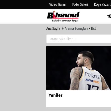
Video Galeri
Foto Galeri
Köşe Yazarl
T
Ana Sayfa
Arama Sonuçları
Bsl
Üye Paneli
Hava Duru
Haber Arşivi
Gazete Man
Gazete Arşivi
Anketler
Biyografile
Yeniler