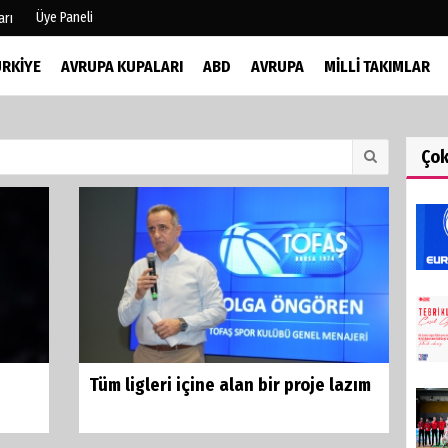
Üye Paneli
arı
ÜRKIYE
AVRUPA KUPALARI
ABD
AVRUPA
MILLI TAKIMLAR
mu
Köşe Yazarları
şetleri
Video Galeri
Ço
Foto Galeri
r
Tüm ligleri içine alan bir proje lazım