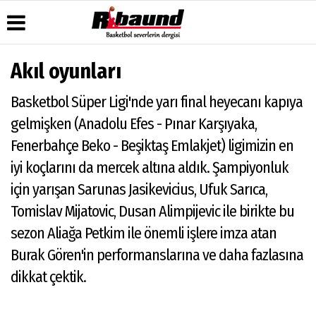
Akıl oyunları
Üye Paneli
Hava
Köşe
Künye
Basketbol Süper Ligi'nde yarı final heyecanı kapıya
Durumu
Yazarları
Haber
İletişim
Arşivi
Gazete
Video
gelmişken (Anadolu Efes - Pınar Karşıyaka,
Çerez
Manşetleri
Galeri
Gazete
Politikası
Fenerbahçe Beko - Beşiktaş Emlakjet) ligimizin en
Arşivi
Anketler
Foto
Gizlilik
Galeri
iyi koçlarını da mercek altına aldık. Şampiyonluk
Biyografiler
İlkeleri
için yarışan Sarunas Jasikevicius, Ufuk Sarıca,
Tomislav Mijatovic, Dusan Alimpijevic ile birikte bu
sezon Aliağa Petkim ile önemli işlere imza atan
Burak Gören'in performanslarına ve daha fazlasına
dikkat çektik.