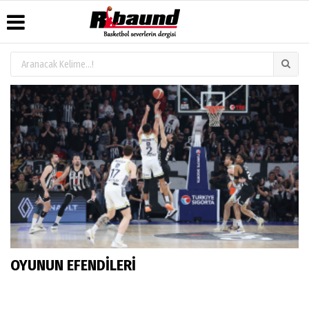
Üye Paneli
Hava
Köşe
Künye
Durumu
Yazarları
Haber
İletişim
Arşivi
Gazete
Video
Çerez
Manşetleri
Galeri
Gazete
Politikası
Arşivi
Anketler
Foto
Gizlilik
Galeri
Biyografiler
İlkeleri
OYUNUN EFENDİLERİ