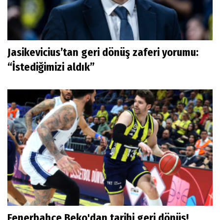
Jasikevicius’tan geri dönüş zaferi yorumu:
“İstediğimizi aldık”
Fenerbahçe Beko'dan tarihi geri dönüş!