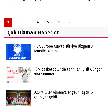
1
2
3
4
5
77
Çok Okunan
Haberler
FIBA Europe Cup'ta Türkiye rüzgarı! 3
temsilci Avrupa...
Türk basketbolunda tarihi an! Çisil Güngör
NBA Summer...
U20 Milliler Almanya engelini aştı! İlk
galibiyet geldi