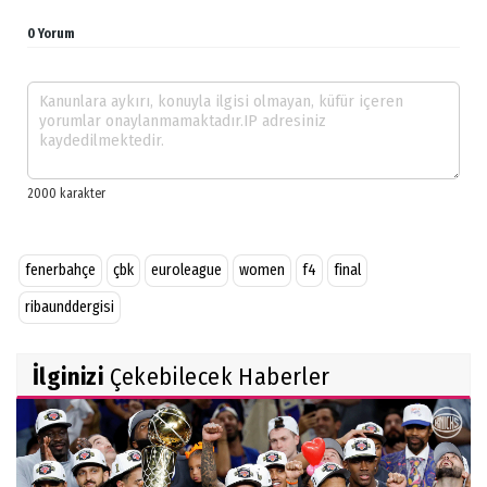
0 Yorum
fenerbahçe
çbk
euroleague
women
f4
final
ribaunddergisi
İlginizi
Çekebilecek Haberler