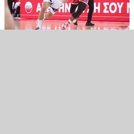
12 Nisan 2024 - 23:38
Fenerbahçe Beko, Turkish Airlines EuroLeague
normal sezonunun 34. ve son hafta maçında
Olympiacos’a konuk oldu. Normal süresi 69-69
eşitlikle tamamlanan maçtan uzatma bölümü
sonunda 84-81 mağlup ayrılan Kanarya, bu
sonuçla normal sezonu altıncı sırada tamamladı
ve play-off serisinde Monaco ile eşleşti.
Paylaş
Tweetle
WhatsApp