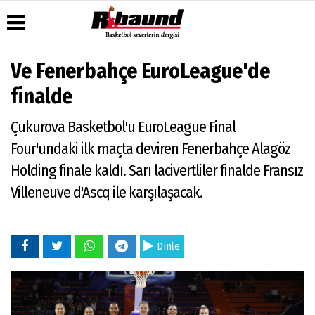
Ve Fenerbahçe EuroLeague'de
Üye Paneli
Hava
Köşe
Künye
finalde
Durumu
Yazarları
Haber
İletişim
Arşivi
Gazete
Video
Çukurova Basketbol'u EuroLeague Final
Çerez
Manşetleri
Galeri
Gazete
Politikası
Four'undaki ilk maçta deviren Fenerbahçe Alagöz
Arşivi
Anketler
Foto
Gizlilik
Galeri
Holding finale kaldı. Sarı lacivertliler finalde Fransız
Biyografiler
İlkeleri
Villeneuve d'Ascq ile karşılaşacak.
Dinle