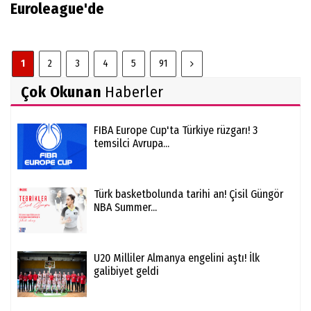
Euroleague'de
1
2
3
4
5
91
Çok Okunan
Haberler
FIBA Europe Cup'ta Türkiye rüzgarı! 3
temsilci Avrupa...
Türk basketbolunda tarihi an! Çisil Güngör
NBA Summer...
U20 Milliler Almanya engelini aştı! İlk
galibiyet geldi