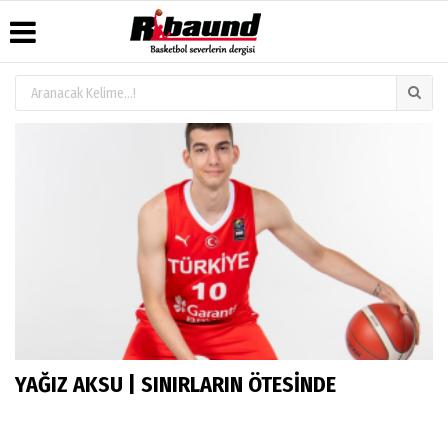
Üye Paneli
Hava
Köşe
Künye
Durumu
Yazarları
Haber
İletişim
Arşivi
Gazete
Video
Çerez
Manşetleri
Galeri
Gazete
Politikası
Arşivi
Anketler
Foto
Gizlilik
Galeri
Biyografiler
İlkeleri
YAĞIZ AKSU | SINIRLARIN ÖTESİNDE