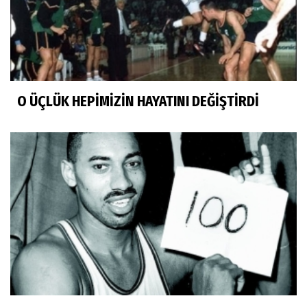
O ÜÇLÜK HEPİMİZİN HAYATINI DEĞİŞTİRDİ