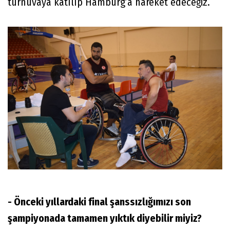
turnuvaya katılıp Hamburg’a hareket edeceğiz.
- Önceki yıllardaki final şanssızlığımızı son
şampiyonada tamamen yıktık diyebilir miyiz?