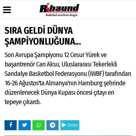
SIRA GELDİ DÜNYA
Üye Paneli
Hava
Köşe
Künye
ŞAMPİYONLUĞUNA...
Durumu
Yazarları
Haber
İletişim
Arşivi
Gazete
Video
Son Avrupa Şampiyonu 12 Cesur Yürek ve
Çerez
Manşetleri
Galeri
Gazete
Politikası
başantrenör Can Aksu, Uluslararası Tekerlekli
Arşivi
Anketler
Foto
Gizlilik
Galeri
Sandalye Basketbol Federasyonu (IWBF) tarafından
Biyografiler
İlkeleri
16-26 Ağustos'ta Almanya'nın Hamburg şehrinde
düzenlenecek Dünya Kupası öncesi çıtayı en
tepeye çıkardı.
Dinle