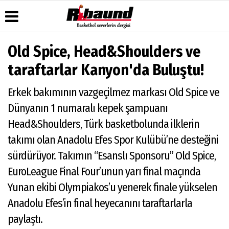
Old Spice, Head&Shoulders ve
Üye Paneli
Hava
Köşe
Künye
taraftarlar Kanyon'da Buluştu!
Durumu
Yazarları
Haber
İletişim
Arşivi
Gazete
Video
Erkek bakımının vazgeçilmez markası Old Spice ve
Çerez
Manşetleri
Galeri
Gazete
Politikası
Dünyanın 1 numaralı kepek şampuanı
Arşivi
Anketler
Foto
Gizlilik
Galeri
Head&Shoulders, Türk basketbolunda ilklerin
Biyografiler
İlkeleri
takımı olan Anadolu Efes Spor Kulübü’ne desteğini
sürdürüyor. Takımın “Esanslı Sponsoru” Old Spice,
EuroLeague Final Four’unun yarı final maçında
Yunan ekibi Olympiakos’u yenerek finale yükselen
Anadolu Efes’in final heyecanını taraftarlarla
paylaştı.