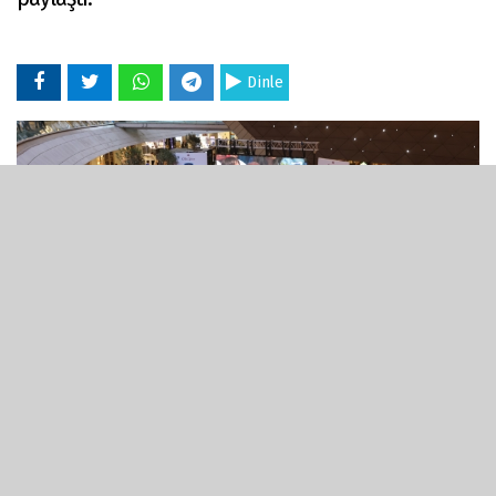
Dinle
22 Mayıs 2022 - 14:01
21 Mayıs Cumartesi günü Belgrad’da gerçekleşen THY
EuroLeague finalinde Real Madrid ile karşı karşıya gelen