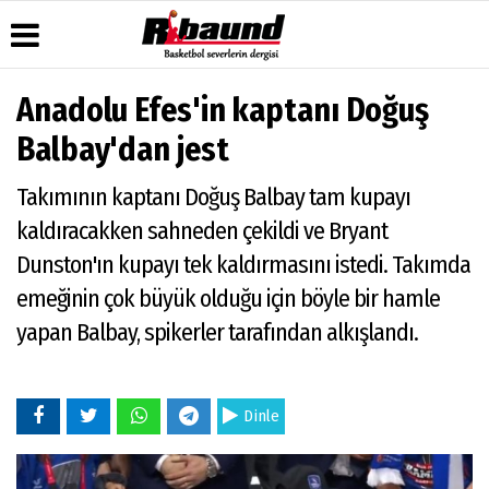
Anadolu Efes'in kaptanı Doğuş
Üye Paneli
Hava
Köşe
Künye
Balbay'dan jest
Durumu
Yazarları
Haber
İletişim
Arşivi
Gazete
Video
Takımının kaptanı Doğuş Balbay tam kupayı
Çerez
Manşetleri
Galeri
Gazete
Politikası
kaldıracakken sahneden çekildi ve Bryant
Arşivi
Anketler
Foto
Gizlilik
Galeri
Dunston'ın kupayı tek kaldırmasını istedi. Takımda
Biyografiler
İlkeleri
emeğinin çok büyük olduğu için böyle bir hamle
yapan Balbay, spikerler tarafından alkışlandı.
Dinle