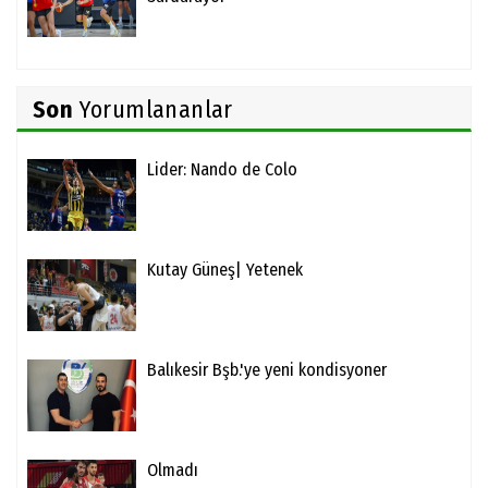
Son
Yorumlananlar
Lider: Nando de Colo
Kutay Güneş| Yetenek
Balıkesir Bşb.'ye yeni kondisyoner
Olmadı