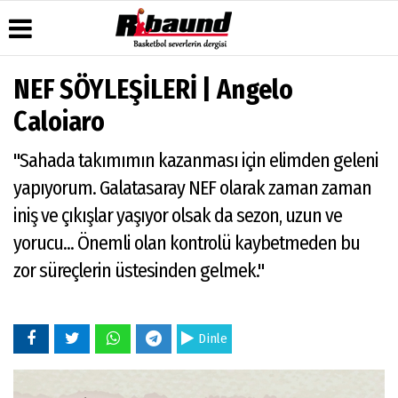
NEF SÖYLEŞİLERİ | Angelo
Üye Paneli
Hava
Köşe
Künye
Caloiaro
Durumu
Yazarları
Haber
İletişim
Arşivi
Gazete
Video
"Sahada takımımın kazanması için elimden geleni
Çerez
Manşetleri
Galeri
Gazete
Politikası
yapıyorum. Galatasaray NEF olarak zaman zaman
Arşivi
Anketler
Foto
Gizlilik
Galeri
iniş ve çıkışlar yaşıyor olsak da sezon, uzun ve
Biyografiler
İlkeleri
yorucu... Önemli olan kontrolü kaybetmeden bu
zor süreçlerin üstesinden gelmek."
Dinle