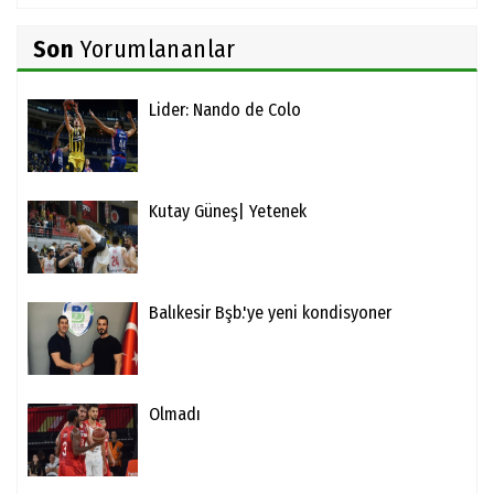
Son
Yorumlananlar
Lider: Nando de Colo
Kutay Güneş| Yetenek
Balıkesir Bşb.'ye yeni kondisyoner
Olmadı