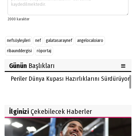
nefsöyleşileri
nef
galatasaraynef
angelocaloiaro
ribaunddergisi
röportaj
Günün
Başlıkları
Periler Dünya Kupası Hazırlıklarını Sürdürüyor
İlginizi
Çekebilecek Haberler