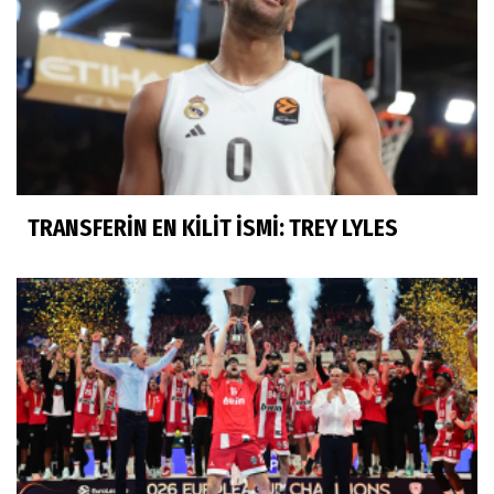
TRANSFERİN EN KİLİT İSMİ: TREY LYLES