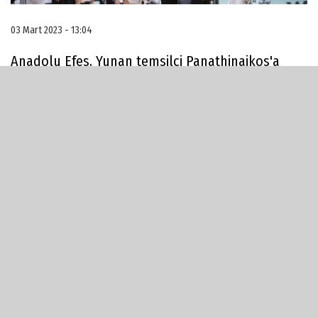
03 Mart 2023 - 13:04
Anadolu Efes, Yunan temsilci Panathinaikos'a
konuk olduğu karşılaşmadan 87-82 galibiyetle
ayrılan taraf oldu.. Bilindiği gibi geçtiğimiz
günlerde ülkede yaşanan tren kazası sonunda
çok sayıda vatandaşı vefat eden Yunanistan'da 3
gün milli yas ilan edlmişti.Anadolu Efes
Panathinaikos'u 87-82 yenmeyi başardı.Yas
sebebiyle Pana taraftarları maç boyu herhangi bir
gürültü çıkarmazken maç öncesi koç da
açıklamasını kazaya ayırdı. Bizim de henüz
acımız tazeyken komşumuzun başına gelen bu
felaket de maçın sadece oynanmak için