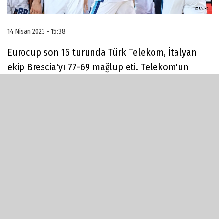
14 Nisan 2023 - 15:38
Eurocup son 16 turunda Türk Telekom, İtalyan
ekip Brescia'yı 77-69 mağlup eti. Telekom'un
çeyrek finaldeki rakibi Ulm oldu.
Telekom ön sahada tempoyu istediği gibi
yakalamasa da Erkan Yılmaz'ın getirdiği savunma
enerjisinin takıma yayılmasıyla galibiyete ulaştı.
Daha önce ülkemizde Karşıyaka ve Türk Telekom
forması giyen Brescialı Kenny Gabriel 2015'te
Ankara Arena'da düzenlenen Allstar'da smaç
yarışması şampiyonu olmuştu.
Telekom'dan Erkan Yılmaz'ın ilk yarıda Kenny