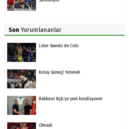
Son
Yorumlananlar
Lider: Nando de Colo
Kutay Güneş| Yetenek
Balıkesir Bşb.'ye yeni kondisyoner
Olmadı