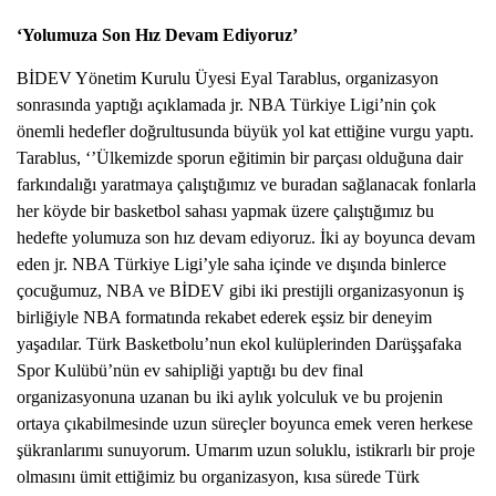
‘Yolumuza Son Hız Devam Ediyoruz’
BİDEV Yönetim Kurulu Üyesi Eyal Tarablus, organizasyon 
sonrasında yaptığı açıklamada jr. NBA Türkiye Ligi’nin çok 
önemli hedefler doğrultusunda büyük yol kat ettiğine vurgu yaptı. 
Tarablus, ‘’Ülkemizde sporun eğitimin bir parçası olduğuna dair 
farkındalığı yaratmaya çalıştığımız ve buradan sağlanacak fonlarla 
her köyde bir basketbol sahası yapmak üzere çalıştığımız bu 
hedefte yolumuza son hız devam ediyoruz. İki ay boyunca devam 
eden jr. NBA Türkiye Ligi’yle saha içinde ve dışında binlerce 
çocuğumuz, NBA ve BİDEV gibi iki prestijli organizasyonun iş 
birliğiyle NBA formatında rekabet ederek eşsiz bir deneyim 
yaşadılar. Türk Basketbolu’nun ekol kulüplerinden Darüşşafaka 
Spor Kulübü’nün ev sahipliği yaptığı bu dev final 
organizasyonuna uzanan bu iki aylık yolculuk ve bu projenin 
ortaya çıkabilmesinde uzun süreçler boyunca emek veren herkese 
şükranlarımı sunuyorum. Umarım uzun soluklu, istikrarlı bir proje 
olmasını ümit ettiğimiz bu organizasyon, kısa sürede Türk 