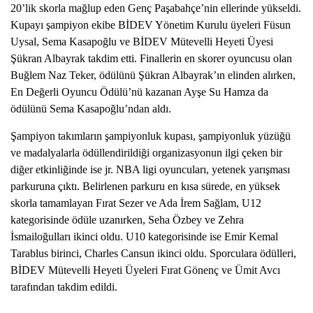
20’lik skorla mağlup eden Genç Paşabahçe’nin ellerinde yükseldi. 
Kupayı şampiyon ekibe BİDEV Yönetim Kurulu üyeleri Füsun 
Uysal, Sema Kasapoğlu ve BİDEV Mütevelli Heyeti Üyesi 
Şükran Albayrak takdim etti. Finallerin en skorer oyuncusu olan 
Buğlem Naz Teker, ödülünü Şükran Albayrak’ın elinden alırken, 
En Değerli Oyuncu Ödülü’nü kazanan Ayşe Su Hamza da 
ödülünü Sema Kasapoğlu’ndan aldı.
Şampiyon takımların şampiyonluk kupası, şampiyonluk yüzüğü 
ve madalyalarla ödüllendirildiği organizasyonun ilgi çeken bir 
diğer etkinliğinde ise jr. NBA ligi oyuncuları, yetenek yarışması 
parkuruna çıktı. Belirlenen parkuru en kısa sürede, en yüksek 
skorla tamamlayan Fırat Sezer ve Ada İrem Sağlam, U12 
kategorisinde ödüle uzanırken, Seha Özbey ve Zehra 
İsmailoğulları ikinci oldu. U10 kategorisinde ise Emir Kemal 
Tarablus birinci, Charles Cansun ikinci oldu. Sporculara ödülleri, 
BİDEV Mütevelli Heyeti Üyeleri Fırat Gönenç ve Ümit Avcı 
tarafından takdim edildi. 