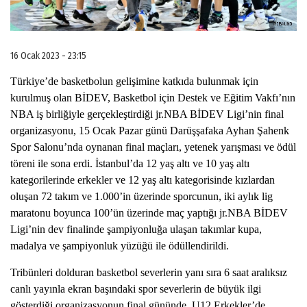
16 Ocak 2023 - 23:15
Türkiye’de basketbolun gelişimine
 katkıda bulunmak için 
kurulmuş olan BİDEV, 
Basketbol için Destek ve Eğitim Vakfı’nın 
NBA iş birliğiyle gerçekleştirdiği jr.NBA BİDEV Ligi’nin final 
organizasyonu, 15 Ocak Pazar günü Darüşşafaka Ayhan Şahenk 
Spor Salonu’nda oynanan final maçları, yetenek yarışması ve ödül 
töreni ile sona erdi. İstanbul’da 12 yaş altı ve 10 yaş altı 
kategorilerinde erkekler ve 12 yaş altı kategorisinde kızlardan 
oluşan 72 takım ve 1.000’in üzerinde sporcunun, iki aylık lig 
maratonu boyunca 100’ün üzerinde maç yaptığı jr.NBA BİDEV 
Ligi’nin dev finalinde şampiyonluğa ulaşan takımlar kupa, 
madalya ve şampiyonluk yüzüğü ile ödüllendirildi. 
Tribünleri dolduran basketbol severlerin yanı sıra 6 saat aralıksız 
canlı yayınla ekran başındaki spor severlerin de büyük ilgi 
gösterdiği organizasyonun final gününde, U12 Erkekler’de 