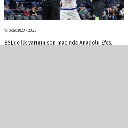
16 Ocak 2023 - 23:20
BSL'de ilk yarının son maçında Anadolu Efes,
Yukatel Merkezefendi'yi 96-77 yendi. Bu sonuçla
Galatasaray sekizinci sırayı alıp Türkiye Kupası'na
katılma hakkını elde ederken, Merkezefendi
dışarıda kaldı.
Öne çıkanlar...
Anadolu Efes: Shane Larkin 17 sayı, 5 ribaund, 7
asist, 5 top çalma, Rodrigue Beaubois 16 sayı, 2
ribaund, 2 asist, Amath M'Baye 17 sayı (4/5 üçlük),