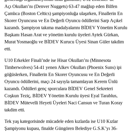
Açı Okulları’nı (Denver Nuggets) 63-47 mağlup eden Bilfen 
Çamlıca (Boston Celtics) şampiyonluğa ulaşırken, Finallerin En 
Skorer Oyuncusu ve En Değerli Oyuncu ödüllerini Sarp Açıkel 
kazandı. Şampiyon takıma madalyalarını BİDEV Yönetim Kurulu 
Başkanı Hasan Arat ve yönetim kurulu üyeleri Aytek Gürkan, 
Murat Yosmaoğlu ve BİDEV Kurucu Üyesi Sinan Güler takdim 
etti.
U10 Erkekler Finali’nde ise Hisar Okulları’nı (Minnesota 
Timberwolves) 54-41 yenen Alkev Okulları (Phoenix Suns) ipi 
göğüslerken, Finallerin En Skorer Oyuncusu ve En Değerli 
Oyuncu ödüllerini, maçı 24 sayıyla tamamlayan Kerem Ünlü 
kazandı. Ödülleri genç sporculara BİDEV Genel Sekreteri 
Coşkun Teziç, BİDEV Yönetim Kurulu üyesi Eyal Tarablus, 
BİDEV Mütevelli Heyeti Üyeleri Naci Cansun ve Turan Koray 
takdim etti. 
Tek yaş kategorisinde mücadele eden kızlarda ise U10 Kızlar 
Şampiyonu kupası, finalde Güngören Belediye G.S.K’yı 36-