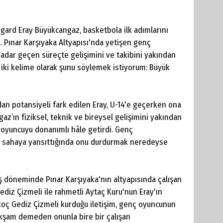
ard Eray Büyükcangaz, basketbola ilk adımlarını
.. Pınar Karşıyaka Altyapısı'nda yetişen genç
adar geçen süreçte gelişimini ve takibini yakından
 iki kelime olarak şunu söylemek istiyorum: Büyük
dan potansiyeli fark edilen Eray, U-14'e geçerken ona
az’ın fiziksel, teknik ve bireysel gelişimini yakından
a oyuncuyu donanımlı hâle getirdi. Genç
ni sahaya yansıttığında onu durdurmak neredeyse
iş döneminde Pınar Karşıyaka'nın altyapısında çalışan
iz Çizmeli ile rahmetli Aytaç Kuru'nun Eray'ın
koç Gediz Çizmeli kurduğu iletişim, genç oyuncunun
 akşam demeden onunla bire bir çalışan