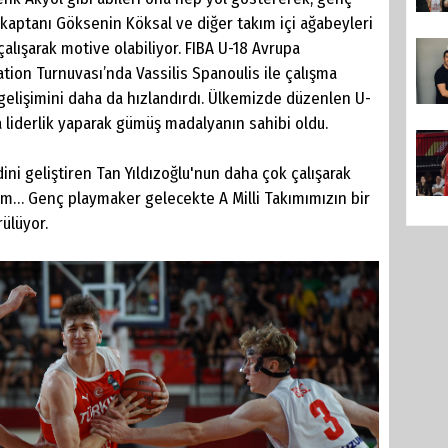
 kaptanı Göksenin Köksal ve diğer takım içi ağabeyleri
lışarak motive olabiliyor. FIBA U-18 Avrupa
on Turnuvası’nda Vassilis Spanoulis ile çalışma
gelişimini daha da hızlandırdı. Ülkemizde düzenlen U-
liderlik yaparak gümüş madalyanın sahibi oldu.
geliştiren Tan Yıldızoğlu'nun daha çok çalışarak
im… Genç playmaker gelecekte A Milli Takımımızın bir
rülüyor.