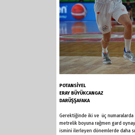
POTANSİYEL
ERAY BÜYÜKCANGAZ
DARÜŞŞAFAKA
Gerektiğinde iki ve üç numaralarda
metrelik boyuna rağmen gard oynayabi
ismini ilerleyen dönemlerde daha s