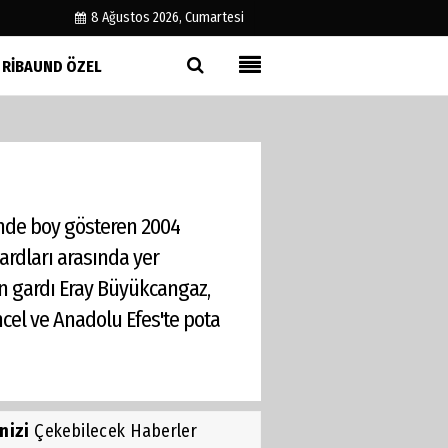
8 Ağustos 2026, Cumartesi
RIBAUND ÖZEL
Künye
İletişim
Çerez Politikası
Gizlilik İlkeleri
nde boy gösteren 2004
gardları arasında yer
n gardı Eray Büyükcangaz,
cel ve Anadolu Efes'te pota
inizi
Çekebilecek Haberler