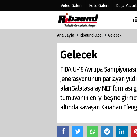
Video Galeri
Foto Galeri
Köşe Yazarl
T
Ana Sayfa
Ribaund Özel
Gelecek
Üye Paneli
Hava Duru
Haber Arşivi
Gazete Man
Gelecek
Gazete Arşivi
Anketler
Biyografile
FIBA U-18 Avrupa Şampiyonası
jenerasyonunun parlayan yıldızl
alanGalatasaray NEF forması g
turnuvanın en iyi beşine girme
altında savaşan Karahan Efeoğl