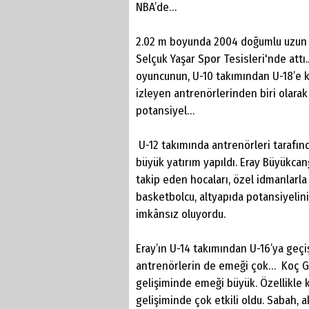
NBA’de…
2.02 m boyunda 2004 doğumlu uzun g
Selçuk Yaşar Spor Tesisleri'nde attı.
oyuncunun, U-10 takımından U-18’e k
izleyen antrenörlerinden biri olarak
potansiyel…
U-12 takımında antrenörleri tarafın
büyük yatırım yapıldı. Eray Büyükcang
takip eden hocaları, özel idmanlarl
basketbolcu, altyapıda potansiyeli
imkânsız oluyordu.
Eray’ın U-14 takımından U-16’ya geç
antrenörlerin de emeği çok… Koç Ged
gelişiminde emeği büyük. Özellikle 
gelişiminde çok etkili oldu. Sabah,