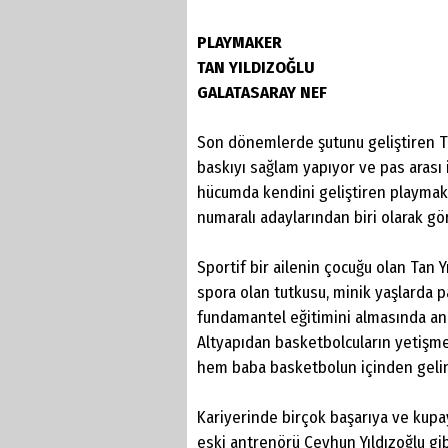
PLAYMAKER
TAN YILDIZOĞLU
GALATASARAY NEF
Son dönemlerde şutunu geliştiren Ta
baskıyı sağlam yapıyor ve pas arası
hücumda kendini geliştiren playmake
numaralı adaylarından biri olarak gö
Sportif bir ailenin çocuğu olan Tan 
spora olan tutkusu, minik yaşlarda 
fundamantel eğitimini almasında an
Altyapıdan basketbolcuların yetişm
hem baba basketbolun içinden gelinc
Kariyerinde birçok başarıya ve kupay
eski antrenörü Ceyhun Yıldızoğlu gib