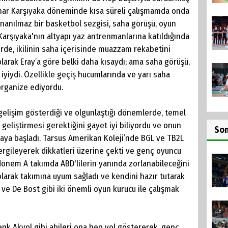
Pınar Karşıyaka döneminde kısa süreli çalışmamda onda
İnanılmaz bir basketbol sezgisi, saha görüşü, oyun
r Karşıyaka'nın altyapı yaz antrenmanlarına katıldığında
erde, ikilinin saha içerisinde muazzam rekabetini
olarak Eray’a göre belki daha kısaydı; ama saha görüşü,
a iyiydi. Özellikle geçiş hücumlarında ve yarı saha
organize ediyordu.
 gelişim gösterdiği ve olgunlaştığı dönemlerde, temel
u geliştirmesi gerektiğini gayet iyi biliyordu ve onun
So
aya başladı. Tarsus Amerikan Koleji’nde BGL ve TB2L
rgileyerek dikkatleri üzerine çekti ve genç oyuncu
 dönem A takımda ABD'lilerin yanında zorlanabileceğini
larak takımına uyum sağladı ve kendini hazır tutarak
 ve De Bost gibi iki önemli oyun kurucu ile çalışmak
nk Akyol gibi abileri ona hep yol göstererek, genç