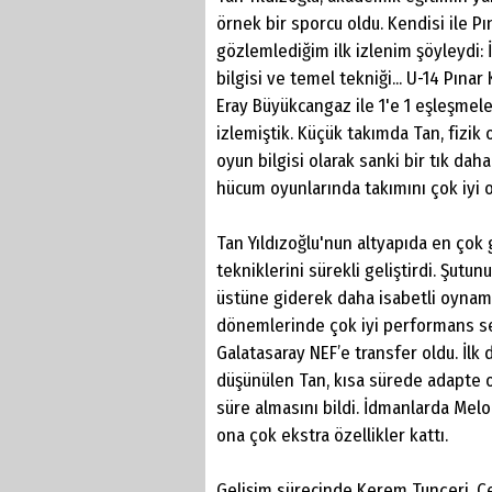
örnek bir sporcu oldu. Kendisi ile 
gözlemlediğim ilk izlenim şöyleydi: 
bilgisi ve temel tekniği... U-14 Pına
Eray Büyükcangaz ile 1'e 1 eşleşmel
izlemiştik. Küçük takımda Tan, fizik 
oyun bilgisi olarak sanki bir tık dah
hücum oyunlarında takımını çok iyi 
Tan Yıldızoğlu'nun altyapıda en çok
tekniklerini sürekli geliştirdi. Şutun
üstüne giderek daha isabetli oynam
dönemlerinde çok iyi performans se
Galatasaray NEF’e transfer oldu. İlk
düşünülen Tan, kısa sürede adapte o
süre almasını bildi. İdmanlarda Melo
ona çok ekstra özellikler kattı.
Gelişim sürecinde Kerem Tunçeri, Ce