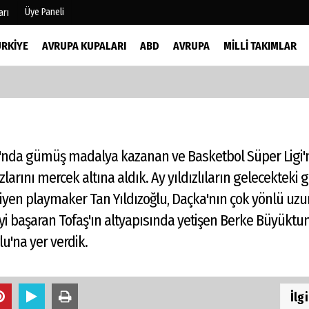
Üye Paneli
arı
ÜRKIYE
AVRUPA KUPALARI
ABD
AVRUPA
MILLI TAKIMLAR
mu
Köşe Yazarları
şetleri
Video Galeri
Foto Galeri
r
'nda gümüş madalya kazanan ve Basketbol Süper Ligi'
arını mercek altına aldık. Ay yıldızlıların gelecekteki 
iyen playmaker Tan Yıldızoğlu, Daçka'nın çok yönlü uzu
yi başaran Tofaş'ın altyapısında yetişen Berke Büyüktun
u'na yer verdik.
İlg