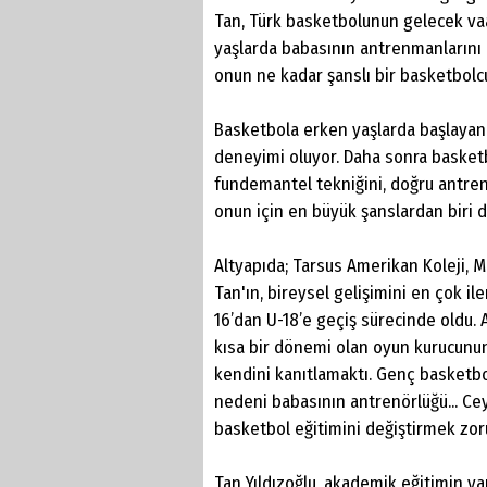
Tan, Türk basketbolunun gelecek vaa
yaşlarda babasının antrenmanlarını 
onun ne kadar şanslı bir basketbolc
Basketbola erken yaşlarda başlayan 
deneyimi oluyor. Daha sonra basket
fundemantel tekniğini, doğru antre
onun için en büyük şanslardan biri di
Altyapıda; Tarsus Amerikan Koleji, 
Tan'ın, bireysel gelişimini en çok ile
16’dan U-18’e geçiş sürecinde oldu. A
kısa bir dönemi olan oyun kurucunun
kendini kanıtlamaktı. Genç basketbo
nedeni babasının antrenörlüğü... Cey
basketbol eğitimini değiştirmek zor
Tan Yıldızoğlu, akademik eğitimin y