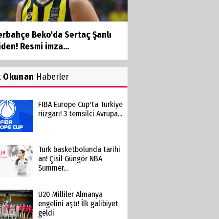
erbahçe Beko'da Sertaç Şanlı
den! Resmi imza...
k Okunan
Haberler
FIBA Europe Cup'ta Türkiye
rüzgarı! 3 temsilci Avrupa...
Türk basketbolunda tarihi
an! Çisil Güngör NBA
Summer...
U20 Milliler Almanya
engelini aştı! İlk galibiyet
geldi