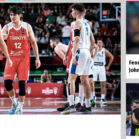
Fen
Joh