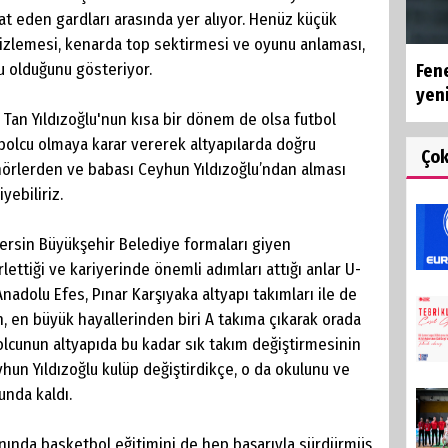
t eden gardları arasında yer alıyor. Henüz küçük
izlemesi, kenarda top sektirmesi ve oyunu anlaması,
u olduğunu gösteriyor.
Fen
yeni
Tan Yıldızoğlu'nun kısa bir dönem de olsa futbol
bolcu olmaya karar vererek altyapılarda doğru
Ço
nörlerden ve babası Ceyhun Yıldızoğlu’ndan alması
yebiliriz.
Mersin Büyükşehir Belediye formaları giyen
rlettiği ve kariyerinde önemli adımları attığı anlar U-
nadolu Efes, Pınar Karşıyaka altyapı takımları ile de
, en büyük hayallerinden biri A takıma çıkarak orada
lcunun altyapıda bu kadar sık takım değiştirmesinin
hun Yıldızoğlu kulüp değiştirdikçe, o da okulunu ve
unda kaldı.
anında basketbol eğitimini de hep başarıyla sürdürmüş