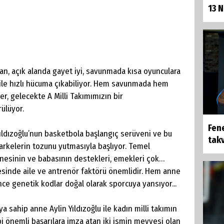
13 
n, açık alanda gayet iyi, savunmada kısa oyunculara
 ile hızlı hücuma çıkabiliyor. Hem savunmada hem
r, gelecekte A Milli Takımımızın bir
rülüyor.
Fen
Yıldızoğlu’nun basketbola başlangıç serüveni ve bu
takv
parkelerin tozunu yutmasıyla başlıyor. Temel
nesinin ve babasının destekleri, emekleri çok…
esinde aile ve antrenör faktörü önemlidir. Hem anne
e genetik kodlar doğal olarak sporcuya yansıyor...
a sahip anne Aylin Yıldızoğlu ile kadın milli takımın
i önemli başarılara imza atan iki ismin meyvesi olan