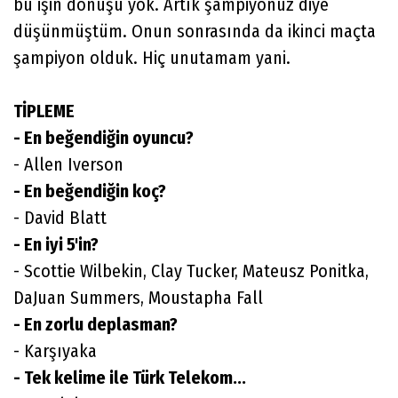
bu işin dönüşü yok. Artık şampiyonuz diye
düşünmüştüm. Onun sonrasında da ikinci maçta
şampiyon olduk. Hiç unutamam yani.
TİPLEME
- En beğendiğin oyuncu?
- Allen Iverson
- En beğendiğin koç?
- David Blatt
- En iyi 5'in?
- Scottie Wilbekin, Clay Tucker, Mateusz Ponitka,
DaJuan Summers, Moustapha Fall
- En zorlu deplasman?
- Karşıyaka
- Tek kelime ile Türk Telekom...