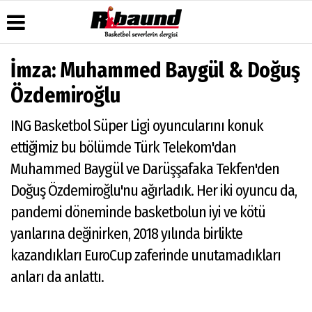
İmza: Muhammed Baygül & Doğuş
Üye Paneli
Hava
Köşe
Künye
Özdemiroğlu
Durumu
Yazarları
Haber
İletişim
Arşivi
Gazete
Video
ING Basketbol Süper Ligi oyuncularını konuk
Çerez
Manşetleri
Galeri
Gazete
Politikası
ettiğimiz bu bölümde Türk Telekom'dan
Arşivi
Anketler
Foto
Gizlilik
Galeri
Muhammed Baygül ve Darüşşafaka Tekfen'den
Biyografiler
İlkeleri
Doğuş Özdemiroğlu'nu ağırladık. Her iki oyuncu da,
pandemi döneminde basketbolun iyi ve kötü
yanlarına değinirken, 2018 yılında birlikte
kazandıkları EuroCup zaferinde unutamadıkları
anları da anlattı.