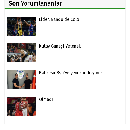
Son
Yorumlananlar
Lider: Nando de Colo
Kutay Güneş| Yetenek
Balıkesir Bşb.'ye yeni kondisyoner
Olmadı