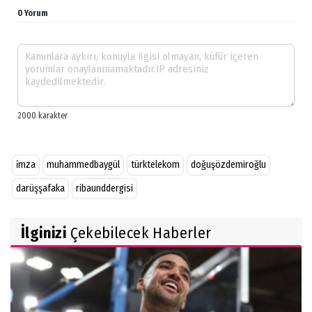
0 Yorum
i̇mza
muhammedbaygül
türktelekom
doğuşözdemiroğlu
darüşşafaka
ribaunddergisi
İlginizi
Çekebilecek Haberler