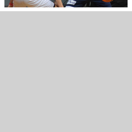
03 Aralık 2019 - 21:47
Beşiktaş Sompo Sigorta, FIBA Basketbol
Şampiyonlar Ligi D Grubu 7. maçında JDA Dijon'u
Akatlar Spor Salonu'nda konuk etti.
Maça hızlı başlayan Beşiktaş Sompo Sigorta,
Toddrick Gotcher, Nemanja Djurisic ve Samet
Geyik ile bulduğu basketlerle 9-0'lık bir seri yaptı.
(9.50 - 7.15) Maçın ilk 3 dakikasından fazla bir süre
sayı bulamayan JDA Dijon'da ilk isabeti, Lamonte
Ulmer'in 3 sayılık basketi oldu. (6.42) Temsilcimiz,
Jordan Theodore ile ilerleyen dakikalarda
üstünlüğünü korusa da farkı açamadı. Dijon,