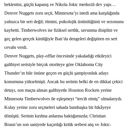
beklentisi, güçlü kapanış ve Nikola Jokic merkezli dev yapı…
Denver Nuggets zoru seçti, Minnesota’yı istedi ama karşılığında
yalnızca bir seri değil; ritmini, psikolojik üstünlüğünü ve sezonunu
kaybetti. Timberwolves ise fiziksel sertlik, savunma disiplini ve
geç gelen gerçek kimliğiyle Batı’da dengeleri değiştiren en sert
cevabı verdi.
Denver Nuggets, play-offlar öncesinde yakaladığı etkileyici
galibiyet serisiyle birçok otoriteye göre Oklahoma City
Thunder’ın bile önüne geçen en güçlü şampiyonluk adayı
konumuna yükselmişti. Ancak bu serinin belki de en dikkat çekici
detayı, son maçta alınan galibiyetle Houston Rockets yerine
Minnesota Timberwolves ile eşleşmeyi “tercih etmiş” olmalarıydı.
Kolay yerine zoru seçmeleri sahada bambaşka bir hikâyeye
dönüştü. Serinin kırılma anlarına baktığımızda; Christian
Braun’un son saniyede kaçırdığı kritik serbest atış ve Jokic-