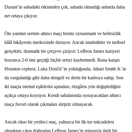
Durant’in sahadaki etkisinden çok, sahada olmadığı anlarda daha
net ortaya çıkıyor.
Öte yandan serinin altıncı maçı henüz oynanmadı ve belirsizlik
hâlâ hikâyenin merkezinde duruyor. Ancak istatistikler ve tarihsel
gerçekler, dramatik bir çerçeve çiziyor: LeBron James kariyeri
boyunca 2-0 öne geçtiği hiçbir seriyi kaybetmedi. Buna karşın
Houston cephesi, Luka Dončić’in yokluğunda, Jabari Smith Jr.’ın
da vurguladığı gibi daha dengeli ve derin bir kadroya sahip. Son
iki maçta mental eşiklerini aşmaları, rüzgârın yön değiştirdiğini
açıkça ortaya koyuyor. Kendi sahalarında oynayacakları altıncı
maça favori olarak çıkmaları sürpriz olmayacak.
Ancak olası bir yedinci maç, yalnızca bir ilk tur mücadelesi
olmaktan çıkıp doğrudan LeBron James’in mirasıyla ilgili bir