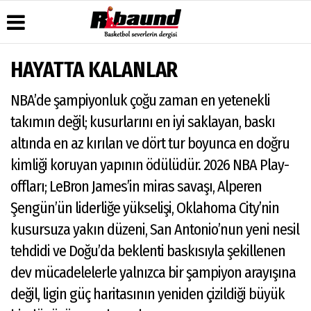
HAYATTA KALANLAR
Üye Paneli
Hava
Köşe
Künye
NBA’de şampiyonluk çoğu zaman en yetenekli
Durumu
Yazarları
Haber
İletişim
Arşivi
Gazete
Video
takımın değil; kusurlarını en iyi saklayan, baskı
Çerez
Manşetleri
Galeri
Gazete
Politikası
altında en az kırılan ve dört tur boyunca en doğru
Arşivi
Anketler
Foto
Gizlilik
Galeri
kimliği koruyan yapının ödülüdür. 2026 NBA Play-
Biyografiler
İlkeleri
offları; LeBron James’in miras savaşı, Alperen
Şengün’ün liderliğe yükselişi, Oklahoma City’nin
kusursuza yakın düzeni, San Antonio’nun yeni nesil
tehdidi ve Doğu’da beklenti baskısıyla şekillenen
dev mücadelelerle yalnızca bir şampiyon arayışına
değil, ligin güç haritasının yeniden çizildiği büyük