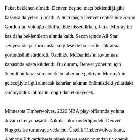
Fakat beklenen olmadı. Denver, beşinci maçı beklendiği gibi
kazansa da yeterli olmadı. Altıncı maçta Denver cephesinde Aaron
Gordon’un yokluğu ciddi şekilde hissedilirken, Jamal Murray bir
kez daha beklentilerin altında kaldı. Sezon içinde All-Star
seviyesinde performanslar sergilese de bu seride istikrarsız
görüntüsünü sürdürdü. Özellikle McDaniels’ın savunması
karşısında adeta kilitlendi. Bu durum, Denver yönetimi için
önemli bir karar sürecini de beraberinde getiriyor. Murray’nin
geleceğiyle ilgili alınacak kararlar, takımın önümüzdeki yıllardaki
şampiyonluk ihtimalini doğrudan etkileyecek.
Minnesota Timberwolves, 2026 NBA play-offlarında yoluna
devam etmeyi başardı. Nikola Jokic önderliğindeki Denver
Nuggets ise turnuvaya veda etti. Üstelik Timberwolves bunu,
Anthony Edwards başta olmak üzere rotasyonundan üç önemli