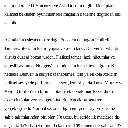
anlarda Donte DiVincenzo ve Ayo Dosunmu gibi ikinci planda
kalması beklenen oyuncular bile maçların kaderine doğrudan etki
edebildi.
Aslında bu eşleşmenin zorluğu önceden de öngörülebilirdi.
Timberwolves’un kadro yapısı ve oyun tarzı, Denver’ın yıllardır
alıştığı düzeni bozan türden. Fiziksel temas, hızlı hücumlar ve
agresif savunma, Nuggets’ın ritmini sürekli sekteye uğrattı. Bu
nedenle Denver’ın seriyi kazanabilmesi için ya Nikola Jokic’in
tarihsel seviyede performanslar sergilemesi ya da Jamal Murray ve
Aaron Gordon’dan birinin Jokic’e ek olarak maç kazandıran
ekstra katkılar vermesi gerekiyordu. Ancak bu senaryo
gerçekleşmedi. Normal sezonda ligin en iyi üç sayı yüzdesine
sahip takımlarından biri olan Nuggets, bu seride ilk maçlarda dış
atışlarda %30 isabet oranında kaldı ve 109 denemede yalnızca 33