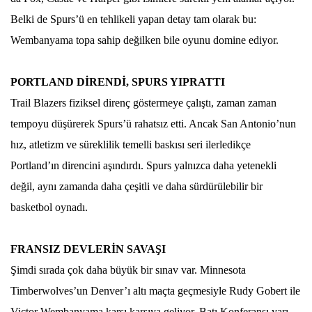
Belki de Spurs’ü en tehlikeli yapan detay tam olarak bu:
Wembanyama topa sahip değilken bile oyunu domine ediyor.
PORTLAND DİRENDİ, SPURS YIPRATTI
Trail Blazers fiziksel direnç göstermeye çalıştı, zaman zaman
tempoyu düşürerek Spurs’ü rahatsız etti. Ancak San Antonio’nun
hız, atletizm ve süreklilik temelli baskısı seri ilerledikçe
Portland’ın direncini aşındırdı. Spurs yalnızca daha yetenekli
değil, aynı zamanda daha çeşitli ve daha sürdürülebilir bir
basketbol oynadı.
FRANSIZ DEVLERİN SAVAŞI
Şimdi sırada çok daha büyük bir sınav var. Minnesota
Timberwolves’un Denver’ı altı maçta geçmesiyle Rudy Gobert ile
Victor Wembanyama karşı karşıya geliyor. Batı Konferansı yarı