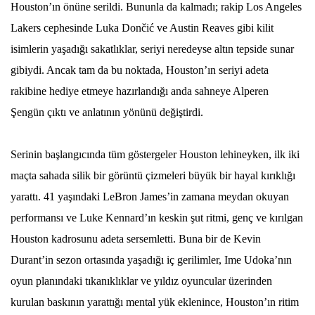
Houston’ın önüne serildi. Bununla da kalmadı; rakip Los Angeles
Lakers cephesinde Luka Dončić ve Austin Reaves gibi kilit
isimlerin yaşadığı sakatlıklar, seriyi neredeyse altın tepside sunar
gibiydi. Ancak tam da bu noktada, Houston’ın seriyi adeta
rakibine hediye etmeye hazırlandığı anda sahneye Alperen
Şengün çıktı ve anlatının yönünü değiştirdi.
Serinin başlangıcında tüm göstergeler Houston lehineyken, ilk iki
maçta sahada silik bir görüntü çizmeleri büyük bir hayal kırıklığı
yarattı. 41 yaşındaki LeBron James’in zamana meydan okuyan
performansı ve Luke Kennard’ın keskin şut ritmi, genç ve kırılgan
Houston kadrosunu adeta sersemletti. Buna bir de Kevin
Durant’in sezon ortasında yaşadığı iç gerilimler, Ime Udoka’nın
oyun planındaki tıkanıklıklar ve yıldız oyuncular üzerinden
kurulan baskının yarattığı mental yük eklenince, Houston’ın ritim