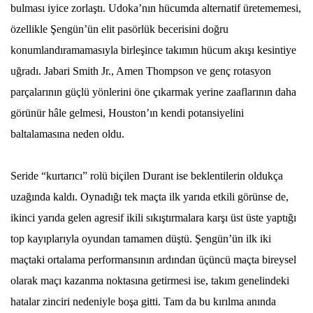
bulması iyice zorlaştı. Udoka’nın hücumda alternatif üretememesi,
özellikle Şengün’ün elit pasörlük becerisini doğru
konumlandıramamasıyla birleşince takımın hücum akışı kesintiye
uğradı. Jabari Smith Jr., Amen Thompson ve genç rotasyon
parçalarının güçlü yönlerini öne çıkarmak yerine zaaflarının daha
görünür hâle gelmesi, Houston’ın kendi potansiyelini
baltalamasına neden oldu.
Seride “kurtarıcı” rolü biçilen Durant ise beklentilerin oldukça
uzağında kaldı. Oynadığı tek maçta ilk yarıda etkili görünse de,
ikinci yarıda gelen agresif ikili sıkıştırmalara karşı üst üste yaptığı
top kayıplarıyla oyundan tamamen düştü. Şengün’ün ilk iki
maçtaki ortalama performansının ardından üçüncü maçta bireysel
olarak maçı kazanma noktasına getirmesi ise, takım genelindeki
hatalar zinciri nedeniyle boşa gitti. Tam da bu kırılma anında