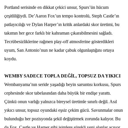
Portland serisinde en dikkat çekici unsur, Spurs’ün hücum
çeşitliliğiydi. De’Aaron Fox’un tempo kontrolü, Steph Castle’ın
patlayıcılığı ve Dylan Harper’ın kritik anlardaki skor üretimi, bu
takımın her gece farklı bir kahraman çıkarabilmesini sağladı.
Tecrübesizliklerine rağmen play-off atmosferine gösterdikleri
uyum, San Antonio’nun ne kadar çabuk olgunlaştığını ortaya
koydu.
WEMBY SADECE TOPLA DEĞİL, TOPSUZ DA YIKICI
Wembanyama’nın seride yaşadığı beyin sarsıntısı korkusu, Spurs
cephesinde skor tabelasından daha büyük bir endişe yarattı.
Çünkü onun varlığı yalnızca bireysel üretimle sınırlı değil. Asıl
yıkıcı unsur, topsuz oyundaki eşsiz çekim gücü. Savunmalar onun
bulunduğu her pozisyonda şekil değiştirmek zorunda kalıyor. Bu
da Fox, Castle ve Harper gibi isimlere sürekli yeni alanlar açıyor.