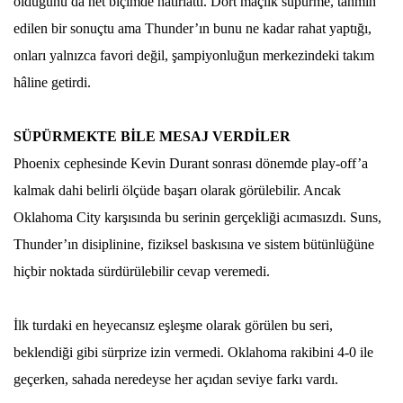
olduğunu da net biçimde hatırlattı. Dört maçlık süpürme, tahmin
edilen bir sonuçtu ama Thunder’ın bunu ne kadar rahat yaptığı,
onları yalnızca favori değil, şampiyonluğun merkezindeki takım
hâline getirdi.
SÜPÜRMEKTE BİLE MESAJ VERDİLER
Phoenix cephesinde Kevin Durant sonrası dönemde play-off’a
kalmak dahi belirli ölçüde başarı olarak görülebilir. Ancak
Oklahoma City karşısında bu serinin gerçekliği acımasızdı. Suns,
Thunder’ın disiplinine, fiziksel baskısına ve sistem bütünlüğüne
hiçbir noktada sürdürülebilir cevap veremedi.
İlk turdaki en heyecansız eşleşme olarak görülen bu seri,
beklendiği gibi sürprize izin vermedi. Oklahoma rakibini 4-0 ile
geçerken, sahada neredeyse her açıdan seviye farkı vardı.