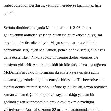
isabet bulabildi. Bu düşüş, yenilgiyi neredeyse kaçınılmaz hâle
getirdi.
Serinin dördüncü maçında Minnesota’nın 112-96’lık net
galibiyetinin ardından yaşanan bir an ise bu rekabetin duygusal
boyutunu özetler nitelikteydi. Maçın son anlarında etkili bir
performans sergileyen McDaniels, pota altındaki sertliğini bir kez
daha gösterirken, Nikola Jokic’in üzerine doğru yürümesiyle
tansiyon yükseldi. Aralarında ciddi bir kilo farkı olmasına rağmen
McDaniels’ın Jokic’in formasını iki eliyle kavrayıp geri adım
atmaması, yüzündeki gülümsemeyle birleşince Timberwolves’un
mental dönüşümünün sembolü hâline geldi. Bu an, sezon boyunca
zaman zaman dağınık, kopuk ve hayal kırıklığı yaratan bir
görüntü çizen Minnesota’nın artık o eski takım olmadığını
gösteriyordu. Normal sezonun 82 maçlık maratonunda nadiren