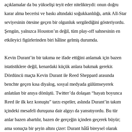
açıklamalar da bu yükselişi teyit eder nitelikteydi: onun doğru
karar alma becerisi ve baskı altındaki soğukkanlılığı, artık All-Star
seviyesinin ötesine geçen bir olgunluk sergilediğini gösteriyordu.
Şengün, yalnızca Houston’ın değil, tüm play-off sahnesinin en
etkileyici figürlerinden biri hâline gelmiş durumda.
Kevin Durant’in bir takıma ne ifade ettiğini anlamak için bazen
istatistiklere değil, kenardaki küçük anlara bakmak gerekir.
Dördüncü maçta Kevin Durant ile Reed Sheppard arasında
benchte geçen kısa diyalog, sosyal medyada gülümseyerek
anlatılan bir anıya dönüştü. Twitter’da dolaşan “hayatı boyunca
Reed ile ilk kez konuştu” tarzı espriler, aslında Durant’in takım
içindeki mesafeli duruşuna dair algıyı da yansıtıyordu. Bu tür
anlar bazen abartılır, bazen de gerçeğin içinden geçerek büyür;
ama sonuçta bir şeyin altını çizer: Durant hâlâ bireysel olarak