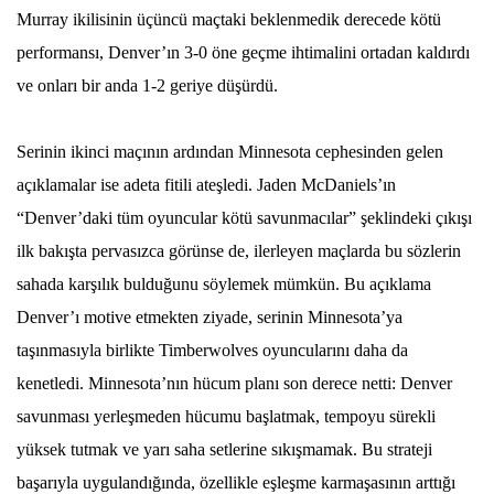
Murray ikilisinin üçüncü maçtaki beklenmedik derecede kötü
performansı, Denver’ın 3-0 öne geçme ihtimalini ortadan kaldırdı
ve onları bir anda 1-2 geriye düşürdü.
Serinin ikinci maçının ardından Minnesota cephesinden gelen
açıklamalar ise adeta fitili ateşledi. Jaden McDaniels’ın
“Denver’daki tüm oyuncular kötü savunmacılar” şeklindeki çıkışı
ilk bakışta pervasızca görünse de, ilerleyen maçlarda bu sözlerin
sahada karşılık bulduğunu söylemek mümkün. Bu açıklama
Denver’ı motive etmekten ziyade, serinin Minnesota’ya
taşınmasıyla birlikte Timberwolves oyuncularını daha da
kenetledi. Minnesota’nın hücum planı son derece netti: Denver
savunması yerleşmeden hücumu başlatmak, tempoyu sürekli
yüksek tutmak ve yarı saha setlerine sıkışmamak. Bu strateji
başarıyla uygulandığında, özellikle eşleşme karmaşasının arttığı