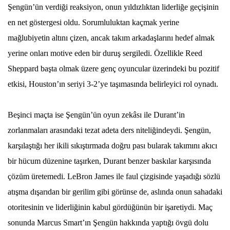
Şengün’ün verdiği reaksiyon, onun yıldızlıktan liderliğe geçişinin
en net göstergesi oldu. Sorumluluktan kaçmak yerine
mağlubiyetin altını çizen, ancak takım arkadaşlarını hedef almak
yerine onları motive eden bir duruş sergiledi. Özellikle Reed
Sheppard başta olmak üzere genç oyuncular üzerindeki bu pozitif
etkisi, Houston’ın seriyi 3-2’ye taşımasında belirleyici rol oynadı.
Beşinci maçta ise Şengün’ün oyun zekâsı ile Durant’in
zorlanmaları arasındaki tezat adeta ders niteliğindeydi. Şengün,
karşılaştığı her ikili sıkıştırmada doğru pası bularak takımını akıcı
bir hücum düzenine taşırken, Durant benzer baskılar karşısında
çözüm üretemedi. LeBron James ile faul çizgisinde yaşadığı sözlü
atışma dışarıdan bir gerilim gibi görünse de, aslında onun sahadaki
otoritesinin ve liderliğinin kabul gördüğünün bir işaretiydi. Maç
sonunda Marcus Smart’ın Şengün hakkında yaptığı övgü dolu