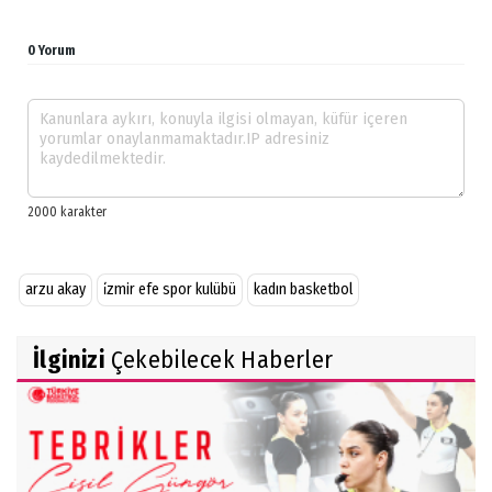
0 Yorum
arzu akay
i̇zmir efe spor kulübü
kadın basketbol
İlginizi
Çekebilecek Haberler