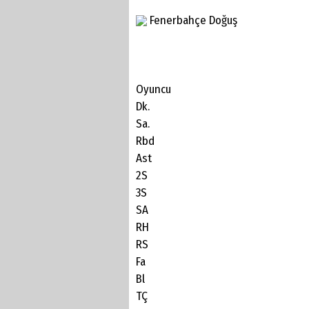
Fenerbahçe Doğuş
Oyuncu
Dk.
Sa.
Rbd
Ast
2S
3S
SA
RH
RS
Fa
Bl
TÇ