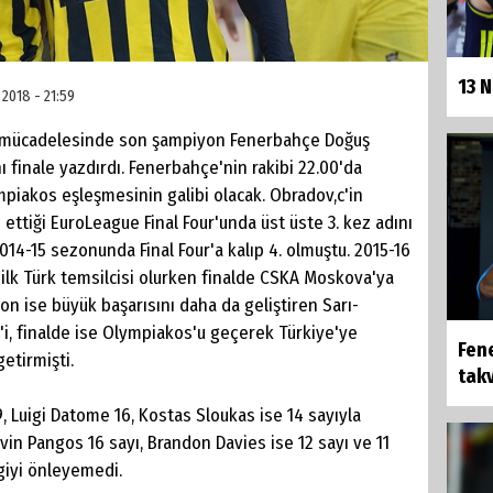
13 
 2018 - 21:59
al mücadelesinde son şampiyon Fenerbahçe Doğuş
ı finale yazdırdı. Fenerbahçe'nin rakibi 22.00'da
iakos eşleşmesinin galibi olacak. Obradov,c'in
 ettiği EuroLeague Final Four'unda üst üste 3. kez adını
014-15 sezonunda Final Four'a kalıp 4. olmuştu. 2015-16
 ilk Türk temsilcisi olurken finalde CSKA Moskova'ya
 ise büyük başarısını daha da geliştiren Sarı-
d'i, finalde ise Olympiakos'u geçerek Türkiye'ye
Fen
etirmişti.
takv
9, Luigi Datome 16, Kostas Sloukas ise 14 sayıyla
in Pangos 16 sayı, Brandon Davies ise 12 sayı ve 11
giyi önleyemedi.