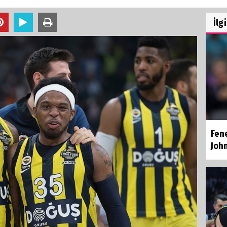
İlg
Fen
Joh