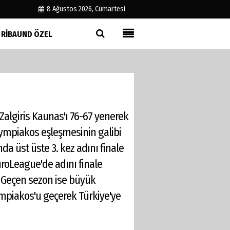
8 Ağustos 2026, Cumartesi
RIBAUND ÖZEL
Künye
İletişim
Çerez Politikası
Gizlilik İlkeleri
algiris Kaunas'ı 76-67 yenerek
lympiakos eşleşmesinin galibi
da üst üste 3. kez adını finale
uroLeague'de adını finale
. Geçen sezon ise büyük
Olympiakos'u geçerek Türkiye'ye