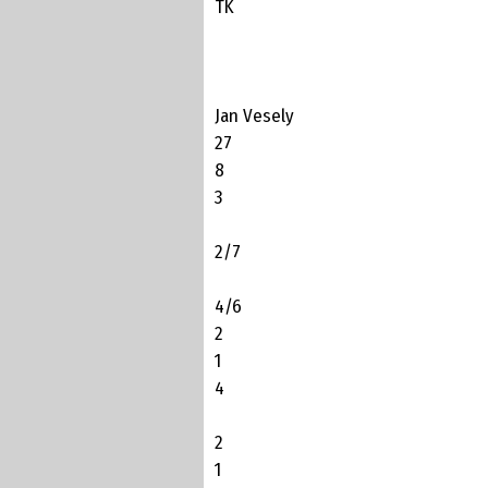
TK
Jan Vesely
27
8
3
2/7
4/6
2
1
4
2
1