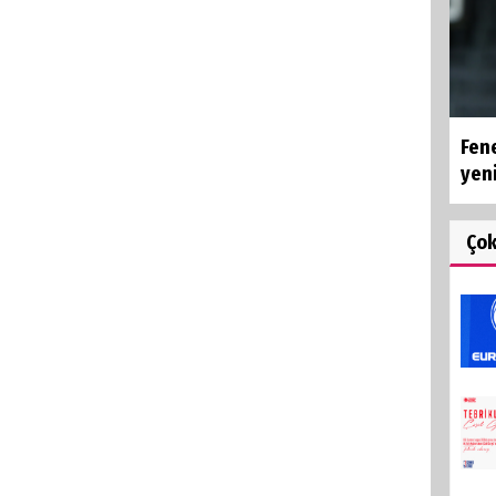
Fen
yeni
Ço