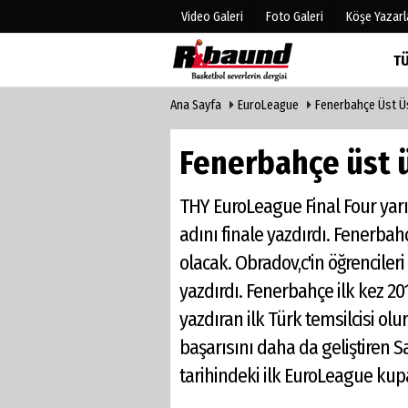
Video Galeri
Foto Galeri
Köşe Yazarl
T
Ana Sayfa
EuroLeague
Fenerbahçe Üst Üs
Üye Paneli
Hava Duru
Haber Arşivi
Gazete Man
Fenerbahçe üst ü
Gazete Arşivi
Anketler
Biyografile
THY EuroLeague Final Four yar
adını finale yazdırdı. Fenerba
olacak. Obradov,c'in öğrencileri
yazdırdı. Fenerbahçe ilk kez 20
yazdıran ilk Türk temsilcisi o
başarısını daha da geliştiren Sa
tarihindeki ilk EuroLeague kupa