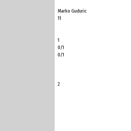
Marko Guduric
11
1
0/1
0/1
2