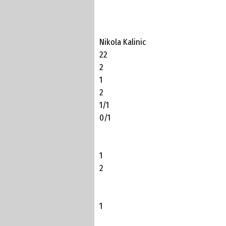
Nikola Kalinic
22
2
1
2
1/1
0/1
1
2
1