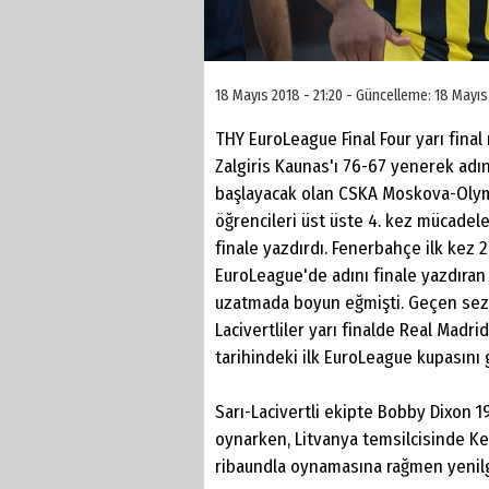
18 Mayıs 2018 - 21:20 - Güncelleme: 18 Mayıs
THY EuroLeague Final Four yarı fin
Zalgiris Kaunas'ı 76-67 yenerek adın
başlayacak olan CSKA Moskova-Olymp
öğrencileri üst üste 4. kez mücadele
finale yazdırdı. Fenerbahçe ilk kez 2
EuroLeague'de adını finale yazdıran
uzatmada boyun eğmişti. Geçen sezon
Lacivertliler yarı finalde Real Madri
tarihindeki ilk EuroLeague kupasını g
Sarı-Lacivertli ekipte Bobby Dixon 1
oynarken, Litvanya temsilcisinde Kev
ribaundla oynamasına rağmen yenil