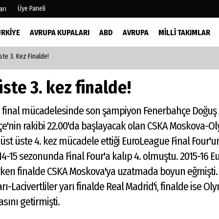
Üye Paneli
arı
ÜRKIYE
AVRUPA KUPALARI
ABD
AVRUPA
MILLI TAKIMLAR
te 3. Kez Finalde!
mu
Köşe Yazarları
şetleri
Video Galeri
ste 3. kez finalde!
Foto Galeri
r
ı final mücadelesinde son şampiyon Fenerbahçe Doğuş Z
hçe'nin rakibi 22.00'da başlayacak olan CSKA Moskova-O
 üst üste 4. kez mücadele ettiği EuroLeague Final Four'un
14-15 sezonunda Final Four'a kalıp 4. olmuştu. 2015-16 E
lurken finalde CSKA Moskova'ya uzatmada boyun eğmişti
rı-Lacivertliler yarı finalde Real Madrid'i, finalde ise 
sını getirmişti.