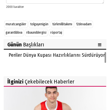
muratcangüler
tolgayenigün
türkmillitakımı
12devadam
garantibbva
ribaunddergisi
röportaj
Günün
Başlıkları
Periler Dünya Kupası Hazırlıklarını Sürdürüyor
İlginizi
Çekebilecek Haberler