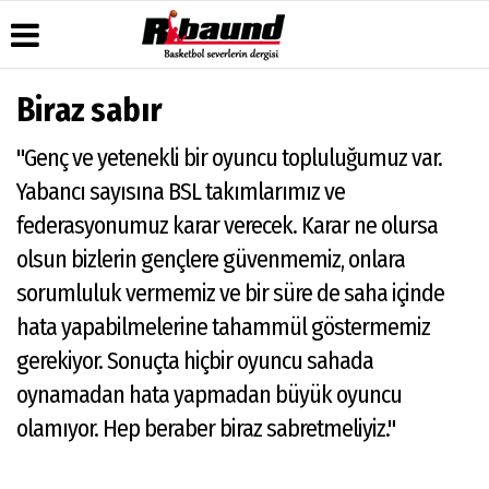
Biraz sabır
Üye Paneli
Hava
Köşe
Künye
"Genç ve yetenekli bir oyuncu topluluğumuz var.
Durumu
Yazarları
Haber
İletişim
Arşivi
Gazete
Video
Yabancı sayısına BSL takımlarımız ve
Çerez
Manşetleri
Galeri
Gazete
Politikası
federasyonumuz karar verecek. Karar ne olursa
Arşivi
Anketler
Foto
Gizlilik
Galeri
olsun bizlerin gençlere güvenmemiz, onlara
Biyografiler
İlkeleri
sorumluluk vermemiz ve bir süre de saha içinde
hata yapabilmelerine tahammül göstermemiz
gerekiyor. Sonuçta hiçbir oyuncu sahada
oynamadan hata yapmadan büyük oyuncu
olamıyor. Hep beraber biraz sabretmeliyiz."