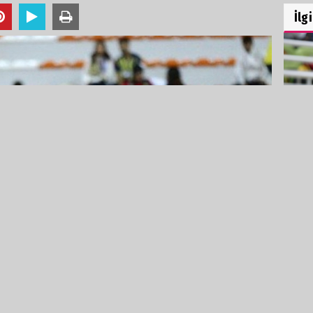
İlg
GÖZ
022 - 22:06