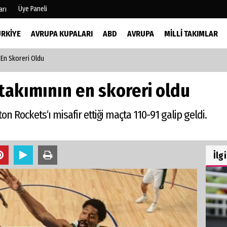
Üye Paneli
arı
ÜRKIYE
AVRUPA KUPALARI
ABD
AVRUPA
MILLI TAKIMLAR
En Skoreri Oldu
mu
Köşe Yazarları
şetleri
Video Galeri
akımının en skoreri oldu
Foto Galeri
r
n Rockets‘ı misafir ettiği maçta 110-91 galip geldi.
İlg