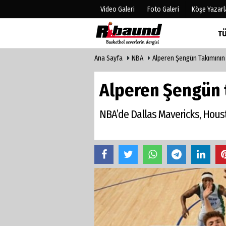
Video Galeri
Foto Galeri
Köşe Yazarl
T
Ana Sayfa
NBA
Alperen Şengün Takımının 
Üye Paneli
Hava Duru
Haber Arşivi
Gazete Man
Alperen Şengün t
Gazete Arşivi
Anketler
Biyografile
NBA’de Dallas Mavericks, Housto