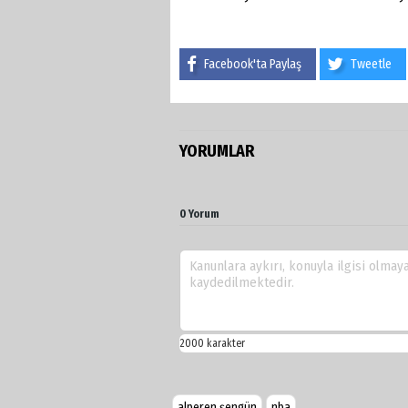
Facebook'ta Paylaş
Tweetle
YORUMLAR
0 Yorum
alperen şengün
nba