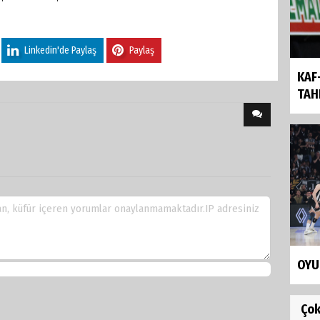
Linkedin'de Paylaş
Paylaş
KAF
TAH
OYU
Ço