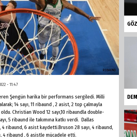
GÖZ
022 - 11:47
ren Şengün harika bir performans sergiledi. Milli
DEM
rak; 14 sayı, 11 ribaund , 2 asist, 2 top çalmayla
oldu. Christian Wood 12 sayı,10 ribaundla double-
ayı, 5 ribaund ile takımına katkı verdi. Dallas
, 4 ribaund, 6 asist kaydetti.Bruson 28 sayı, 4 ribaund,
, 4 ribaund , 6 asistle mücadele etti.