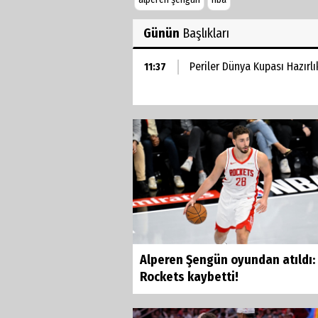
Günün
Başlıkları
Periler Dünya Kupası Hazırlı
11:37
Alperen Şengün oyundan atıldı:
Rockets kaybetti!