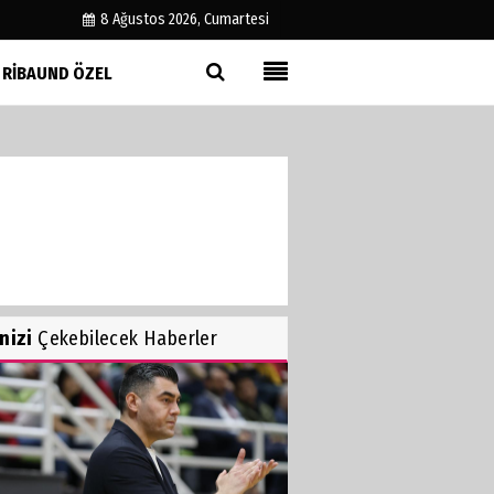
8 Ağustos 2026, Cumartesi
RIBAUND ÖZEL
Künye
İletişim
Çerez Politikası
Gizlilik İlkeleri
inizi
Çekebilecek Haberler