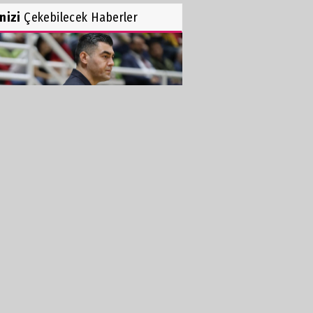
inizi
Çekebilecek Haberler
TEPE'DE HEDEF SÜPER LİG