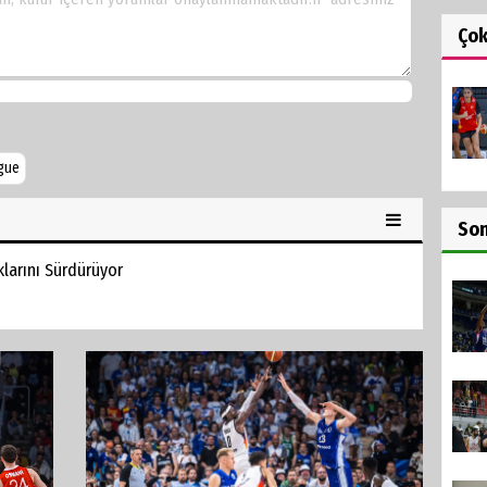
Ço
gue
So
klarını Sürdürüyor