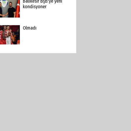
Balıkesir Bşb.'ye yeni
kondisyoner
Olmadı