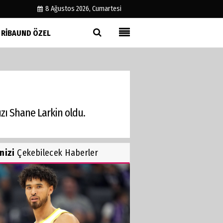
8 Ağustos 2026, Cumartesi
RIBAUND ÖZEL
Künye
İletişim
Çerez Politikası
Gizlilik İlkeleri
ızı Shane Larkin oldu.
inizi
Çekebilecek Haberler