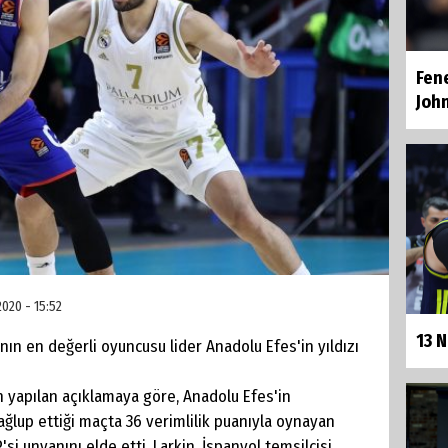
Fen
Joh
020 - 15:52
13 
ın en değerli oyuncusu lider Anadolu Efes'in yıldızı
 yapılan açıklamaya göre, Anadolu Efes'in
lup ettiği maçta 36 verimlilik puanıyla oynayan
si unvanını elde etti. Larkin, İspanyol temsilcisi