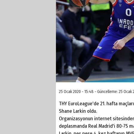
25 Ocak 2020 - 15:48 - Güncelleme: 25 Ocak 2
THY EuroLeague'de 21. hafta maçların
Shane Larkin oldu.
Organizasyonun internet sitesinden
deplasmanda Real Madrid'i 80-75 mağ
Larkin, peş peşe 4. kez haftanın MVP'