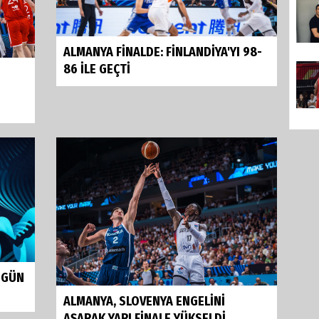
ALMANYA FİNALDE: FİNLANDİYA'YI 98-
86 İLE GEÇTİ
ENGÜN
ALMANYA, SLOVENYA ENGELİNİ
AŞARAK YARI FİNALE YÜKSELDİ