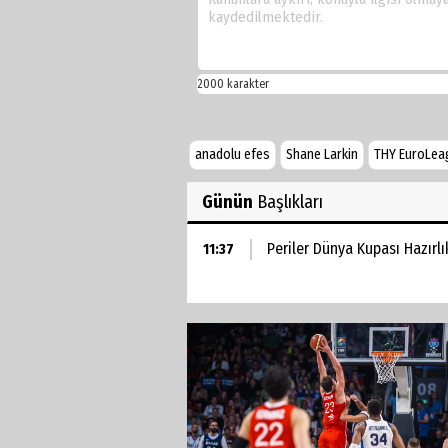
anadolu efes
Shane Larkin
THY EuroLea
Günün
Başlıkları
Periler Dünya Kupası Hazırlı
11:37