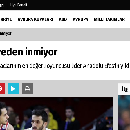
Üye Paneli
arı
ÜRKIYE
AVRUPA KUPALARI
ABD
AVRUPA
MILLI TAKIMLAR
Inmiyor
mu
Köşe Yazarları
şetleri
Video Galeri
veden inmiyor
Foto Galeri
r
çlarının en değerli oyuncusu lider Anadolu Efes'in yıld
İlg