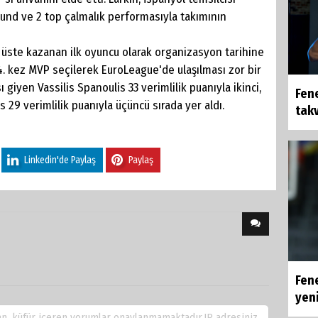
ibaund ve 2 top çalmalık performasıyla takımının
üste kazanan ilk oyuncu olarak organizasyon tarihine
4. kez MVP seçilerek EuroLeague'de ulaşılması zor bir
giyen Vassilis Spanoulis 33 verimlilik puanıyla ikinci,
Fen
29 verimlilik puanıyla üçüncü sırada yer aldı.
takv
Linkedin'de Paylaş
Paylaş
Fen
yeni