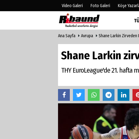
Video Galeri
Foto Galeri
Köşe Yazarl
T
Ana Sayfa
Avrupa
Shane Larkin Zirveden 
Üye Paneli
Hava Duru
Haber Arşivi
Gazete Man
Shane Larkin zir
Gazete Arşivi
Anketler
Biyografile
THY EuroLeague'de 21. hafta ma