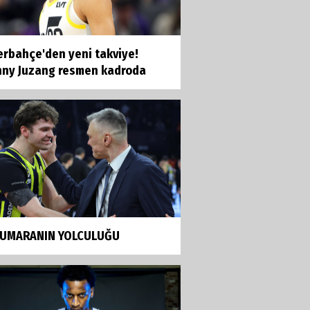
erbahçe'den yeni takviye!
nny Juzang resmen kadroda
NUMARANIN YOLCULUĞU