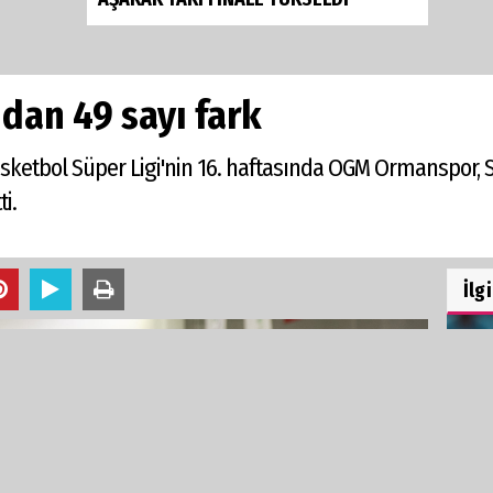
an 49 sayı fark
Basketbol Süper Ligi'nin 16. haftasında OGM Ormanspor,
i.
İlg