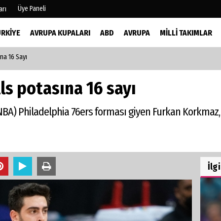
Üye Paneli
arı
ÜRKIYE
AVRUPA KUPALARI
ABD
AVRUPA
MILLI TAKIMLAR
na 16 Sayı
mu
Köşe Yazarları
şetleri
Video Galeri
s potasına 16 sayı
Foto Galeri
r
NBA) Philadelphia 76ers forması giyen Furkan Korkmaz, 
İlg