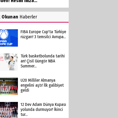
den! Resmi imza...
k Okunan
Haberler
FIBA Europe Cup'ta Türkiye
rüzgarı! 3 temsilci Avrupa...
Türk basketbolunda tarihi
an! Çisil Güngör NBA
Summer...
U20 Milliler Almanya
engelini aştı! İlk galibiyet
geldi
12 Dev Adam Dünya Kupası
yolunda durmuyor! İkinci
tur...