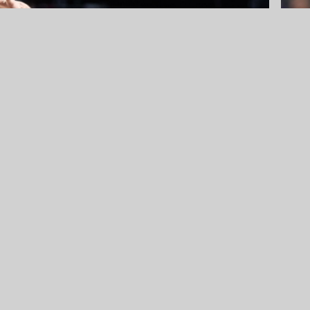
Fen
Joh
13 
elosevic xx, Spiros Gkontas xx