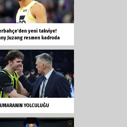
erbahçe'den yeni takviye!
nny Juzang resmen kadroda
NUMARANIN YOLCULUĞU