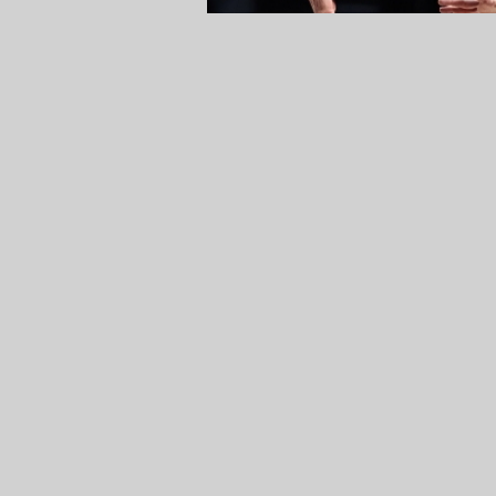
12 Mart 2021 - 23:13
Salon: Sinan Erdem
Hakemler: Matej Boltauzer xx, Ilija B