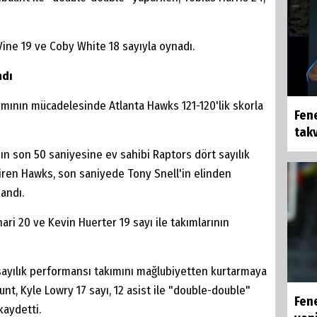
Vine 19 ve Coby White 18 sayıyla oynadı.
ndı
kımının mücadelesinde Atlanta Hawks 121-120'lik skorla
Fen
takv
n son 50 saniyesine ev sahibi Raptors dört sayılık
indiren Hawks, son saniyede Tony Snell'in elinden
andı.
ari 20 ve Kevin Huerter 19 sayı ile takımlarının
sayılık performansı takımını mağlubiyetten kurtarmaya
unt, Kyle Lowry 17 sayı, 12 asist ile "double-double"
Fen
kaydetti.