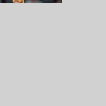
erbahçe'den yeni takviye!
nny Juzang resmen kadroda
NUMARANIN YOLCULUĞU