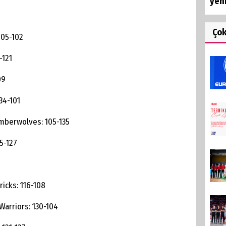
yeni
Ço
105-102
-121
09
34-101
mberwolves: 105-135
5-127
icks: 116-108
Warriors: 130-104