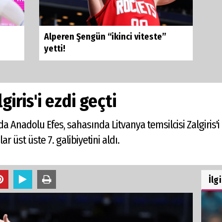
Alperen Şengün “ikinci viteste”
yetti!
iris'i ezdi geçti
a Anadolu Efes, sahasında Litvanya temsilcisi Zalgiris'i
ar üst üste 7. galibiyetini aldı.
İlg