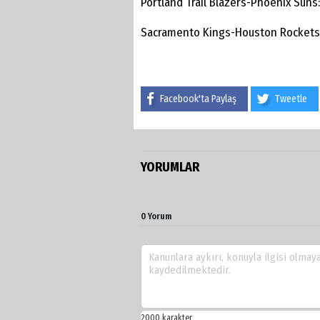
Portland Trail Blazers-Phoenix Suns:
Sacramento Kings-Houston Rockets
Facebook'ta Paylaş
Tweetle
YORUMLAR
0 Yorum