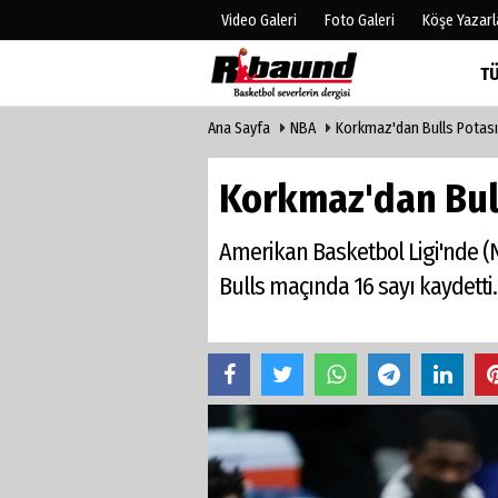
Video Galeri
Foto Galeri
Köşe Yazarl
T
Ana Sayfa
NBA
Korkmaz'dan Bulls Potası
Üye Paneli
Hava Duru
Haber Arşivi
Gazete Man
Korkmaz'dan Bull
Gazete Arşivi
Anketler
Biyografile
Amerikan Basketbol Ligi'nde (
Bulls maçında 16 sayı kaydetti.