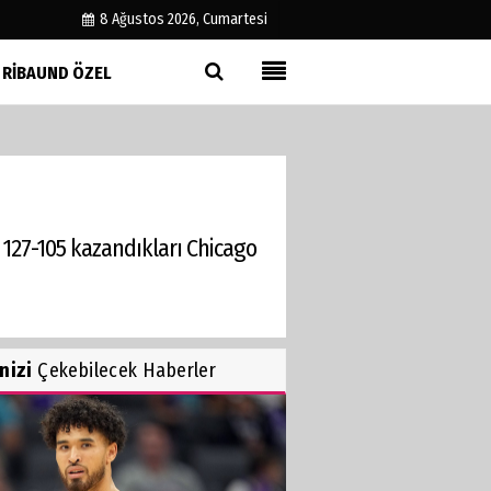
8 Ağustos 2026, Cumartesi
RIBAUND ÖZEL
Künye
İletişim
Çerez Politikası
Gizlilik İlkeleri
127-105 kazandıkları Chicago
inizi
Çekebilecek Haberler