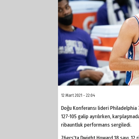
12 Mart 2021 - 22:04
Doğu Konferansı lideri Philadelphia
127-105 galip ayrılırken, karşılaşmad
ribauntluk performans sergiledi.
76ers'ta Dwight Howard 18 sayı, 12 r