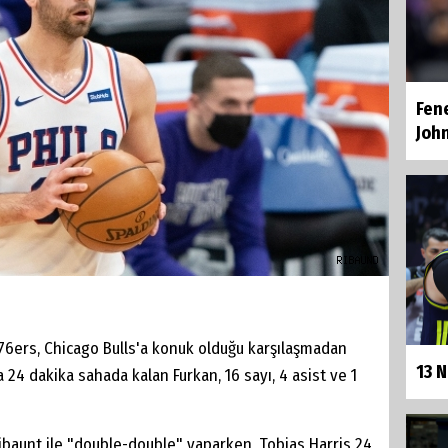
Fen
Joh
 76ers, Chicago Bulls'a konuk olduğu karşılaşmadan
13 
a 24 dakika sahada kalan Furkan, 16 sayı, 4 asist ve 1
ibaunt ile "double-double" yaparken, Tobias Harris 24,