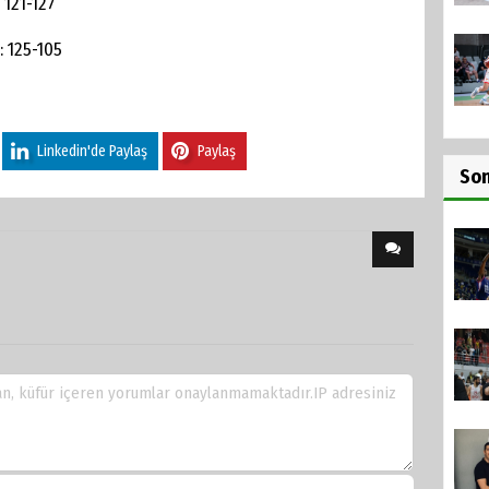
 121-127
: 125-105
Linkedin'de Paylaş
Paylaş
So