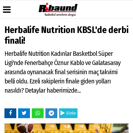
Herbalife Nutrition KBSL'de derbi
Üye Paneli
Hava
Köşe
Künye
finali!
Durumu
Yazarları
Haber
İletişim
Arşivi
Gazete
Video
Herbalife Nutrition Kadınlar Basketbol Süper
Çerez
Manşetleri
Galeri
Gazete
Politikası
Ligi'nde Fenerbahçe Öznur Kablo ve Galatasaray
Arşivi
Anketler
Foto
Gizlilik
Galeri
arasında oynanacak final serisinin maç takvimi
Biyografiler
İlkeleri
belli oldu. Ezeli rakiplerin finale giden yolları
nasıldı? Detaylar haberimizde...
Dinle