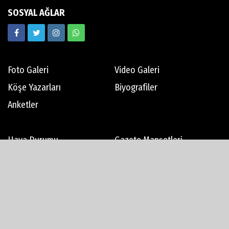
SOSYAL AĞLAR
Foto Galeri
Video Galeri
Köşe Yazarları
Biyografiler
Anketler
Hava Durumu
Gazete Manşetleri
Haber Arşivi
Gazete Arşivi
Künye
İletişim
Çerez Politikası
Gizlilik İlkeleri
Rss