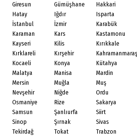
Giresun
Gümüşhane
Hakkari
Hatay
Iğdır
Isparta
İstanbul
İzmir
Karabük
Karaman
Kars
Kastamonu
Kayseri
Kilis
Kırıkkale
Kırklareli
Kırşehir
Kahramanmara
Kocaeli
Konya
Kütahya
Malatya
Manisa
Mardin
Mersin
Muğla
Muş
Nevşehir
Niğde
Ordu
Osmaniye
Rize
Sakarya
Samsun
Şanlıurfa
Siirt
Sinop
Şırnak
Sivas
Tekirdağ
Tokat
Trabzon