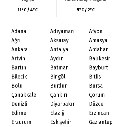
11°C / 4°C
5°C / 2°C
Adana
Adıyaman
Afyon
Ağrı
Aksaray
Amasya
Ankara
Antalya
Ardahan
Artvin
Aydın
Balıkesir
Bartın
Batman
Bayburt
Bilecik
Bingöl
Bitlis
Bolu
Burdur
Bursa
Çanakkale
Çankırı
Çorum
Denizli
Diyarbakır
Düzce
Edirne
Elazığ
Erzincan
Erzurum
Eskişehir
Gaziantep