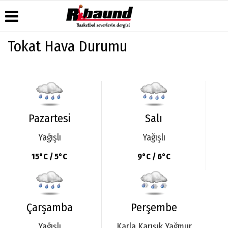
Tokat Hava Durumu
Üye Paneli
Hava
Köşe
Künye
Durumu
Yazarları
Haber
İletişim
Arşivi
Gazete
Video
Çerez
Manşetleri
Galeri
Gazete
Politikası
Arşivi
Anketler
Foto
Gizlilik
Pazartesi
Salı
Galeri
Biyografiler
İlkeleri
Yağışlı
Yağışlı
15°C / 5°C
9°C / 6°C
Çarşamba
Perşembe
Yağışlı
Karla Karışık Yağmur