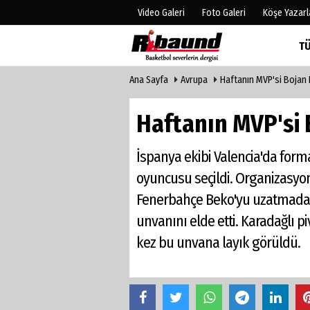
Video Galeri
Foto Galeri
Köşe Yazarl
T
Ana Sayfa
Avrupa
Haftanın MVP'si Bojan 
Üye Paneli
Hava Duru
Haber Arşivi
Gazete Man
Haftanın MVP'si 
Gazete Arşivi
Anketler
Biyografile
İspanya ekibi Valencia'da form
oyuncusu seçildi. Organizasyo
Fenerbahçe Beko'yu uzatmada 1
unvanını elde etti. Karadağlı pi
kez bu unvana layık görüldü.