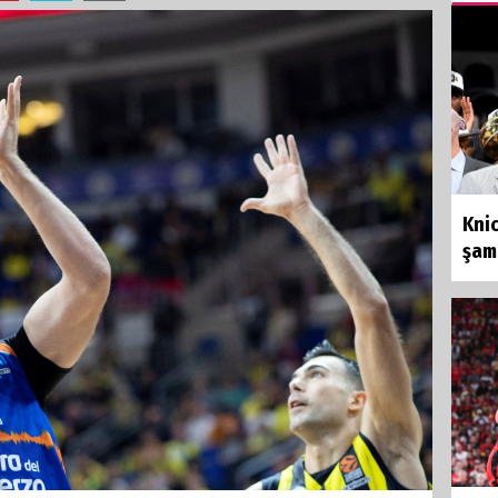
Knic
şam