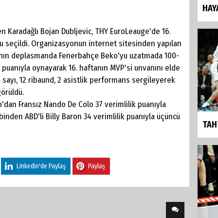
HAY
en Karadağlı Bojan Dubljevic, THY EuroLeauge'de 16.
u seçildi. Organizasyonun internet sitesinden yapılan
a'nın deplasmanda Fenerbahçe Beko'yu uzatmada 100-
 puanıyla oynayarak 16. haftanın MVP'si unvanını elde
0 sayı, 12 ribaund, 2 asistlik performans sergileyerek
görüldü.
dan Fransız Nando De Colo 37 verimlilik puanıyla
kibinden ABD'li Billy Baron 34 verimlilik puanıyla üçüncü
TAH
Linkedin'de Paylaş
Paylaş