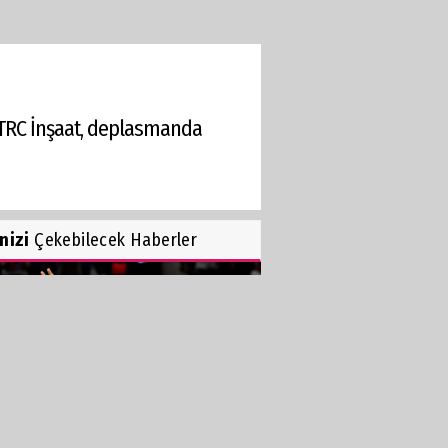
ş TRC İnşaat, deplasmanda
inizi
Çekebilecek Haberler