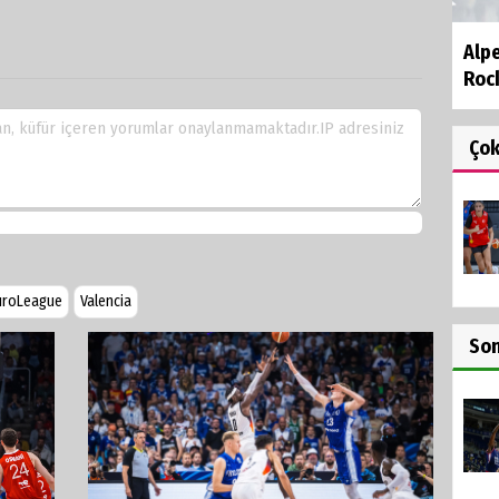
Alp
Roc
Ço
uroLeague
Valencia
So