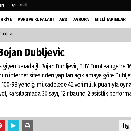
Üye Paneli
arı
ÜRKIYE
AVRUPA KUPALARI
ABD
AVRUPA
MILLI TAKIMLAR
Dubljevic
mu
Köşe Yazarları
şetleri
Video Galeri
Bojan Dubljevic
Foto Galeri
r
a giyen Karadağlı Bojan Dubljevic, THY EuroLeauge'de 16
nun internet sitesinden yapılan açıklamaya göre Dublje
00-98 yendiği mücadelede 42 verimlilik puanıyla oynay
vot, karşılaşmada 30 sayı, 12 ribaund, 2 asistlik perform
İlg