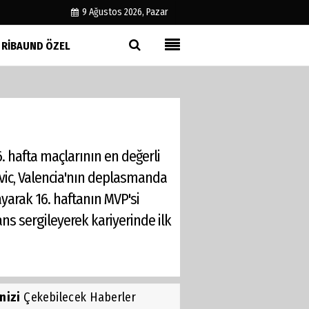
9 Ağustos 2026, Pazar
RIBAUND ÖZEL
Künye
İletişim
Çerez Politikası
Gizlilik İlkeleri
. hafta maçlarının en değerli
vic, Valencia'nın deplasmanda
arak 16. haftanın MVP'si
ans sergileyerek kariyerinde ilk
inizi
Çekebilecek Haberler