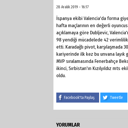
28 Aralık 2019 - 16:17
İspanya ekibi Valencia'da forma giy
hafta maçlarının en değerli oyuncus
açıklamaya göre Dubljevic, Valenci
98 yendiği mücadelede 42 verimlilik
etti. Karadağlı pivot, karşılaşmada 3
kariyerinde ilk kez bu unvana layık 
MVP sıralamasında Fenerbahçe Beko'
ikinci, Sırbistan'ın Kızılyıldız mts e
oldu.
Facebook'ta Paylaş
Tweetle
YORUMLAR