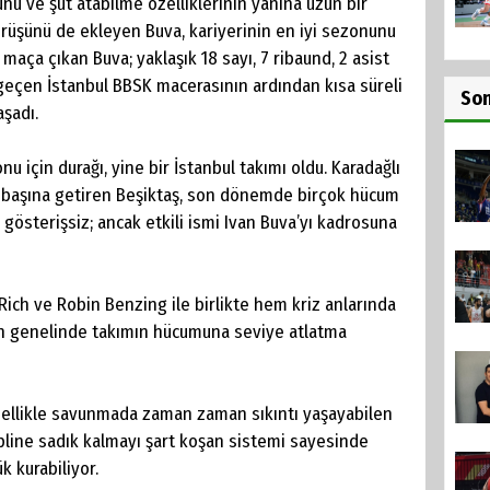
oyunu ve şut atabilme özelliklerinin yanına uzun bir
örüşünü de ekleyen Buva, kariyerinin en iyi sezonunu
maça çıkan Buva; yaklaşık 18 sayı, 7 ribaund, 2 asist
ı geçen İstanbul BBSK macerasının ardından kısa süreli
So
aşadı.
 için durağı, yine bir İstanbul takımı oldu. Karadağlı
n başına getiren Beşiktaş, son dönemde birçok hücum
n gösterişsiz; ancak etkili ismi Ivan Buva’yı kadrosuna
ich ve Robin Benzing ile birlikte hem kriz anlarında
 genelinde takımın hücumuna seviye atlatma
zellikle savunmada zaman zaman sıkıntı yaşayabilen
sipline sadık kalmayı şart koşan sistemi sayesinde
k kurabiliyor.