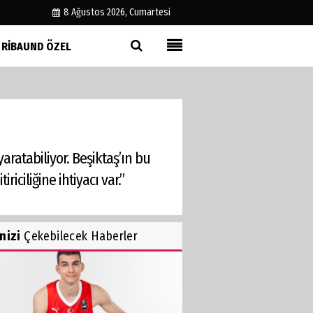
8 Ağustos 2026, Cumartesi
RIBAUND ÖZEL
Künye
İletişim
Çerez Politikası
Gizlilik İlkeleri
aratabiliyor. Beşiktaş’ın bu
ciliğine ihtiyacı var.”
inizi
Çekebilecek Haberler