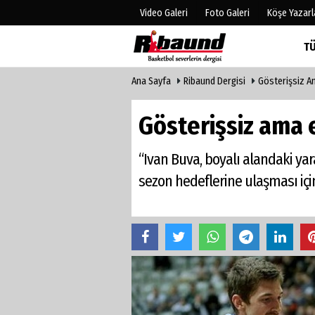
Video Galeri
Foto Galeri
Köşe Yazarl
T
Ana Sayfa
Ribaund Dergisi
Gösterişsiz Am
Üye Paneli
Hava Duru
Haber Arşivi
Gazete Man
Gösterişsiz ama e
Gazete Arşivi
Anketler
Biyografile
“Ivan Buva, boyalı alandaki yar
sezon hedeflerine ulaşması için 