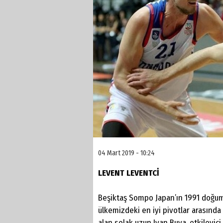
04 Mart 2019 - 10:24
LEVENT LEVENTCİ
Beşiktaş Sompo Japan’ın 1991 doğuml
ülkemizdeki en iyi pivotlar arasında
alan solak uzun Ivan Buva, etkileyic