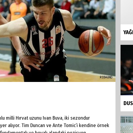
YAĞ
DUS
u milli Hırvat uzunu Ivan Buva, iki sezondur
 yer alıyor. Tim Duncan ve Ante Tomic’i kendine örnek
i fundamentalı ve boyalı alandaki pozisyon