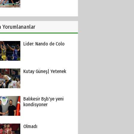
n
Yorumlananlar
Lider: Nando de Colo
Kutay Güneş| Yetenek
Balıkesir Bşb.'ye yeni
kondisyoner
Olmadı