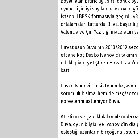
Boyalı alan bitiriciliği, sırtı dönük 
oyuncu için iyi sayılabilecek oyun g
İstanbul BBSK formasıyla geçirdi. 43 
ortalamaları tutturdu. Buva, başarıl
Valencia ve Çin Yaz Ligi maceraları y
Hırvat uzun Buva’nın 2018/2019 sezonu
efsane koç Dusko Ivanovic’i takımı
odaklı pivot yetiştiren Hırvatistan’ı
kattı.
Dusko Ivanovic’in sisteminde Jason R
sorumluluk alma, hem de maç/sezon
görevlerini üstleniyor Buva.
Atletizm ve çabukluk konularında ö
Buva, oyun bilgisi ve Ivanovic’in di
eşleştiği uzunların birçoğuna üstünlü