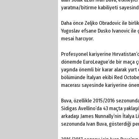
yaratma/bitirme kabiliyeti sayesinde
Daha önce Zeljko Obradovic ile birlik
Yugoslav efsane Dusko Ivanovic ile 
mesai harcıyor.
Profesyonel kariyerine Hırvatistan’
dönemde EuroLeague’de bir maça çı
yaşında önemli bir karar alarak yurt
bölümünde İtalyan ekibi Red October
macerası sayesinde kariyerine önem
Buva, özellikle 2015/2016 sezonund
Sidigas Avellino’da 43 maçta yaklaşık
arkadaşı James Nunnally’nin İtalya L
sezonunda Ivan Buva, gösterdiği pe