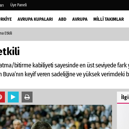
Üye Paneli
arı
ÜRKIYE
AVRUPA KUPALARI
ABD
AVRUPA
MILLI TAKIMLAR
a Etkili
mu
Köşe Yazarları
şetleri
Video Galeri
tkili
Foto Galeri
r
atma/bitirme kabiliyeti sayesinde en üst seviyede fark y
Buva’nın keyif veren sadeliğine ve yüksek verimdeki bitiri
İlg