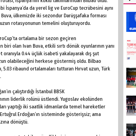
rotası, İspanya’nın köklü takımlarından Bilbao oldu.
ibi İspanya’da da yerel lig ve EuroCup tecrübesini aynı
 Buva, ülkemizde iki sezondur Darüşşafaka forması
ao uzun rotasyonunun temelini oluşturuyordu.
roCup’ta ortalama bir sezon geçiren
 biri olan Ivan Buva, etkili sırtı dönük oyunlarının yanı
 oranıyla 0.44 üçlük isabeti yakalayarak dış şut
un olabileceğini herkese göstermiş oldu. Bilbao
ı, 5.03 ribaund ortalamaları tutturan Hırvat uzun, Türk
.
an’ın çalıştırdığı İstanbul BBSK
ının liderlik rolünü üstlendi. Yugoslav ekolünden
rı yaptığı iki saatlik idmanlarda temel hareketler
Ertuğrul Erdoğan’ın sisteminde gösterişsiz; ama
ızına dönüştü.