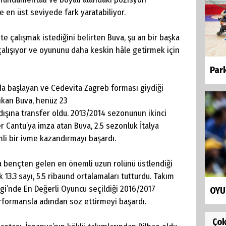
 en üst seviyede fark yaratabiliyor.
te çalışmak istediğini belirten Buva, şu an bir başka
çalışıyor ve oyununu daha keskin hâle getirmek için
Par
da başlayan ve Cedevita Zagreb forması giydiği
kan Buva, henüz 23
 dışına transfer oldu. 2013/2014 sezonunun ikinci
 Cantu’ya imza atan Buva, 2.5 sezonluk İtalya
li bir ivme kazandırmayı başardı.
a bençten gelen en önemli uzun rolünü üstlendiği
 13.3 sayı, 5.5 ribaund ortalamaları tutturdu. Takım
igi’nde En Değerli Oyuncu seçildiği 2016/2017
OYU
rformansla adından söz ettirmeyi başardı.
Ço