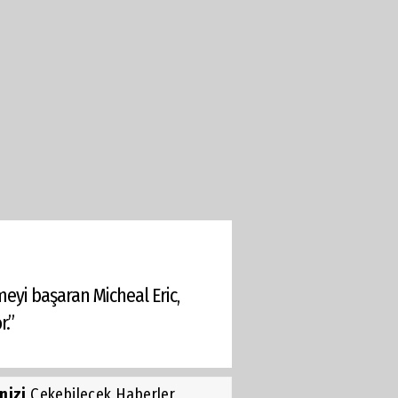
eyi başaran Micheal Eric,
r.”
inizi
Çekebilecek Haberler