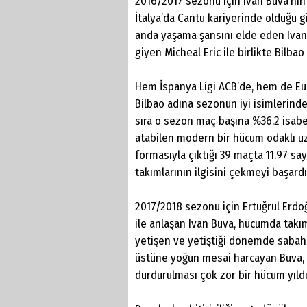
2016/2017 sezonu için Ivan Buva’nın 
İtalya’da Cantu kariyerinde olduğu g
anda yaşama şansını elde eden Ivan
giyen Micheal Eric ile birlikte Bilb
Hem İspanya Ligi ACB’de, hem de Eu
Bilbao adına sezonun iyi isimlerinden
sıra o sezon maç başına %36.2 isabet
atabilen modern bir hücum odaklı uz
formasıyla çıktığı 39 maçta 11.97 say
takımlarının ilgisini çekmeyi başardı
2017/2018 sezonu için Ertuğrul Erdoğ
ile anlaşan Ivan Buva, hücumda takım
yetişen ve yetiştiği dönemde sabahla
üstüne yoğun mesai harcayan Buva, 
durdurulması çok zor bir hücum yıld