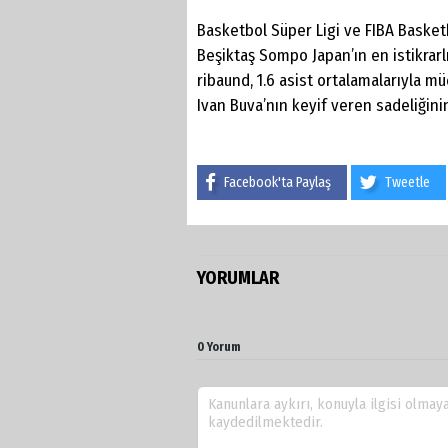
Basketbol Süper Ligi ve FIBA Baske
Beşiktaş Sompo Japan’ın en istikrarl
ribaund, 1.6 asist ortalamalarıyla mü
Ivan Buva’nın keyif veren sadeliğinin
Facebook'ta Paylaş
Tweetle
YORUMLAR
0 Yorum